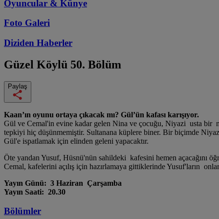
Oyuncular & Künye
Foto Galeri
Diziden
Haberler
Güzel Köylü
50. Bölüm
Paylaş
Kaan’ın oyunu ortaya çıkacak mı? Gül’ün kafası karışıyor.
Gül ve Cemal'in evine kadar gelen Nina ve çocuğu, Niyazi usta bir m
tepkiyi hiç düşünmemiştir. Sultanana küplere biner. Bir biçimde Niya
Gül'e ispatlamak için elinden geleni yapacaktır.
Öte yandan Yusuf, Hüsnü'nün sahildeki kafesini hemen açacağını öğreni
Cemal, kafelerini açılış için hazırlamaya gittiklerinde Yusuf'ların onla
Yayın Günü: 3 Haziran Çarşamba
Yayın Saati: 20.30
Bölümler