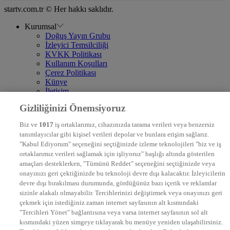
startv.com.tr © Her hakkı saklıdır.
Kurumsal
Doğuş Yayın Grubu
İzleyici Temsilciliği
KVKK Politikası
Kullanım Koşulları
Çerez Politikası
Künye
İletişim
Frekans
Gizliliğinizi Önemsiyoruz
DYG Televizyonlar
NTV
Biz ve
1017
iş ortaklarımız, cihazınızda tarama verileri veya benzersiz
STAR
tanımlayıcılar gibi kişisel verileri depolar ve bunlara erişim sağlarız.
EURO STAR
"Kabul Ediyorum" seçeneğini seçtiğinizde izleme teknolojileri "biz ve iş
KRAL POP TV
ortaklarımız verileri sağlamak için işliyoruz" başlığı altında gösterilen
DYG Radyolar
amaçları desteklerken, "Tümünü Reddet" seçeneğini seçtiğinizde veya
NTV RADYO
onayınızı geri çektiğinizde bu teknoloji devre dışı kalacaktır. İzleyicilerin
KRAL FM
devre dışı bırakılması durumunda, gördüğünüz bazı içerik ve reklamlar
KRAL POP
EKSEN
sizinle alakalı olmayabilir. Tercihlerinizi değiştirmek veya onayınızı geri
VOYAGE
çekmek için istediğiniz zaman internet sayfasının alt kısmındaki
DYG Dijital
"Tercihleri Yönet" bağlantısına veya varsa internet sayfasının sol alt
ntv.com.tr
kısmındaki yüzen simgeye tıklayarak bu menüye yeniden ulaşabilirsiniz.
ntvspor.net