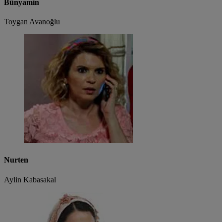
Bünyamin
Toygan Avanoğlu
Nurten
Aylin Kabasakal