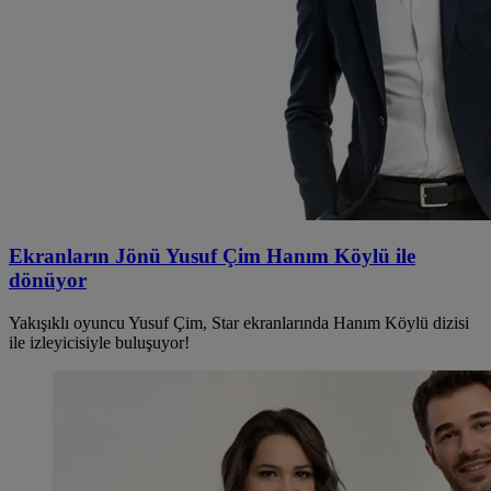
Ekranların Jönü Yusuf Çim Hanım Köylü ile
dönüyor
Yakışıklı oyuncu Yusuf Çim, Star ekranlarında Hanım Köylü dizisi
ile izleyicisiyle buluşuyor!