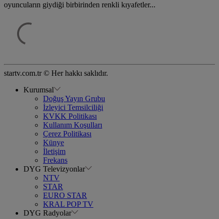
oyuncuların giydiği birbirinden renkli kıyafetler...
startv.com.tr © Her hakkı saklıdır.
Kurumsal
Doğuş Yayın Grubu
İzleyici Temsilciliği
KVKK Politikası
Kullanım Koşulları
Çerez Politikası
Künye
İletişim
Frekans
DYG Televizyonlar
NTV
STAR
EURO STAR
KRAL POP TV
DYG Radyolar