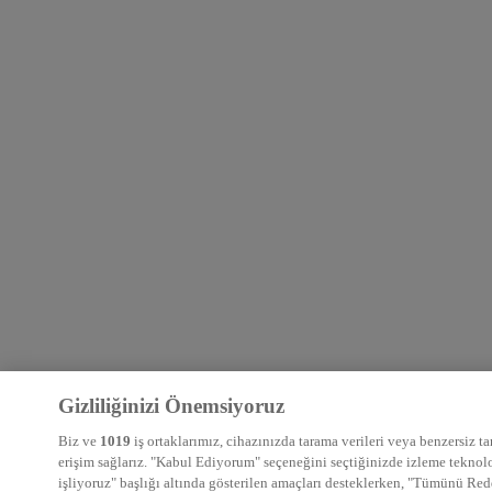
Gizliliğinizi Önemsiyoruz
Biz ve
1019
iş ortaklarımız, cihazınızda tarama verileri veya benzersiz ta
erişim sağlarız. "Kabul Ediyorum" seçeneğini seçtiğinizde izleme teknoloji
işliyoruz" başlığı altında gösterilen amaçları desteklerken, "Tümünü Red