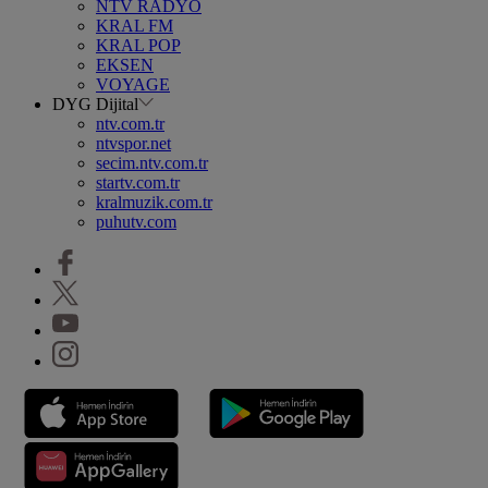
NTV RADYO
KRAL FM
KRAL POP
EKSEN
VOYAGE
DYG Dijital
ntv.com.tr
ntvspor.net
secim.ntv.com.tr
startv.com.tr
kralmuzik.com.tr
puhutv.com