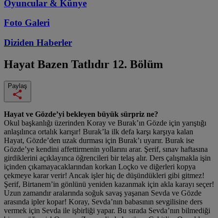
Oyuncular & Künye
Foto Galeri
Diziden
Haberler
Hayat Bazen Tatlıdır
12. Bölüm
Paylaş
Hayat ve Gözde’yi bekleyen büyük sürpriz ne?
Okul başkanlığı üzerinden Koray ve Burak’ın Gözde için yarıştığı
anlaşılınca ortalık karışır! Burak’la ilk defa karşı karşıya kalan
Hayat, Gözde’den uzak durması için Burak’ı uyarır. Burak ise
Gözde’ye kendini affettirmenin yollarını arar. Şerif, sınav haftasına
girdiklerini açıklayınca öğrencileri bir telaş alır. Ders çalışmakla işin
içinden çıkamayacaklarından korkan Loçko ve diğerleri kopya
çekmeye karar verir! Ancak işler hiç de düşündükleri gibi gitmez!
Şerif, Birtanem’in gönlünü yeniden kazanmak için akla karayı seçer!
Uzun zamandır aralarında soğuk savaş yaşanan Sevda ve Gözde
arasında ipler kopar! Koray, Sevda’nın babasının sevgilisine ders
vermek için Sevda ile işbirliği yapar. Bu sırada Sevda’nın bilmediği