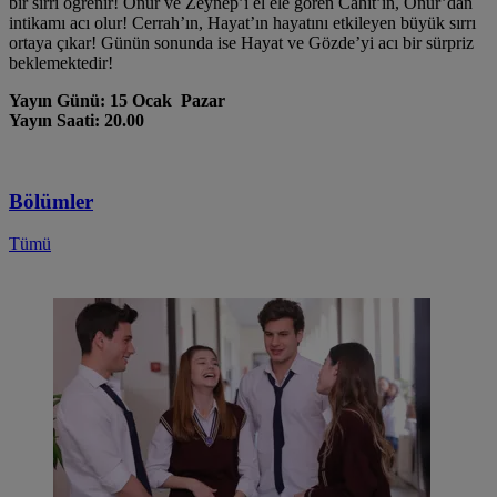
bir sırrı öğrenir! Onur ve Zeynep’i el ele gören Cahit’in, Onur’dan
intikamı acı olur! Cerrah’ın, Hayat’ın hayatını etkileyen büyük sırrı
ortaya çıkar! Günün sonunda ise Hayat ve Gözde’yi acı bir sürpriz
beklemektedir!
Yayın Günü: 15 Ocak Pazar
Yayın Saati: 20.00
Bölümler
Tümü