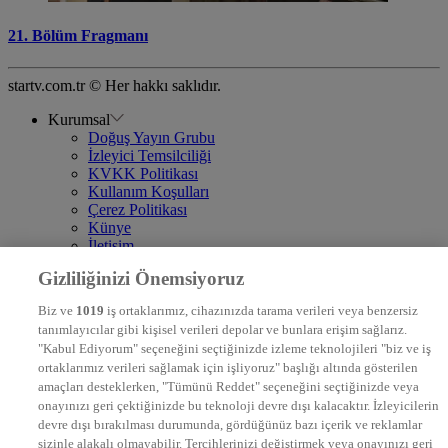
21. Bölüm Fragmanı
startv.com.tr © Her hakkı saklıdır.
Kurumsal
Doğuş Yayın Grubu
İzleyici Temsilciliği
KVKK Politikası
Kullanım Koşulları
Çerez Politikası
Künye
İletişim
Frekans
Gizliliğinizi Önemsiyoruz
DYG Televizyonlar
NTV
Biz ve
1019
iş ortaklarımız, cihazınızda tarama verileri veya benzersiz
STAR
tanımlayıcılar gibi kişisel verileri depolar ve bunlara erişim sağlarız.
EURO STAR
"Kabul Ediyorum" seçeneğini seçtiğinizde izleme teknolojileri "biz ve iş
KRAL POP TV
ortaklarımız verileri sağlamak için işliyoruz" başlığı altında gösterilen
DYG Radyolar
amaçları desteklerken, "Tümünü Reddet" seçeneğini seçtiğinizde veya
NTV RADYO
onayınızı geri çektiğinizde bu teknoloji devre dışı kalacaktır. İzleyicilerin
KRAL FM
KRAL POP
devre dışı bırakılması durumunda, gördüğünüz bazı içerik ve reklamlar
EKSEN
sizinle alakalı olmayabilir. Tercihlerinizi değiştirmek veya onayınızı geri