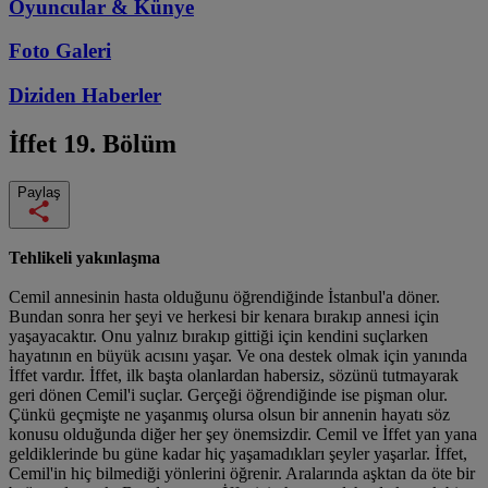
Oyuncular & Künye
Foto Galeri
Diziden
Haberler
İffet
19. Bölüm
Paylaş
Tehlikeli yakınlaşma
Cemil annesinin hasta olduğunu öğrendiğinde İstanbul'a döner.
Bundan sonra her şeyi ve herkesi bir kenara bırakıp annesi için
yaşayacaktır. Onu yalnız bırakıp gittiği için kendini suçlarken
hayatının en büyük acısını yaşar. Ve ona destek olmak için yanında
İffet vardır. İffet, ilk başta olanlardan habersiz, sözünü tutmayarak
geri dönen Cemil'i suçlar. Gerçeği öğrendiğinde ise pişman olur.
Çünkü geçmişte ne yaşanmış olursa olsun bir annenin hayatı söz
konusu olduğunda diğer her şey önemsizdir. Cemil ve İffet yan yana
geldiklerinde bu güne kadar hiç yaşamadıkları şeyler yaşarlar. İffet,
Cemil'in hiç bilmediği yönlerini öğrenir. Aralarında aşktan da öte bir