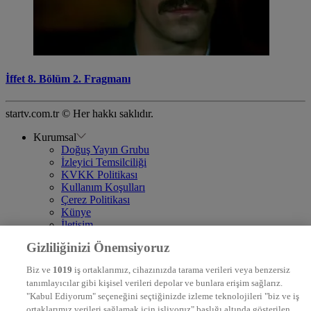
İffet 8. Bölüm 2. Fragmanı
startv.com.tr © Her hakkı saklıdır.
Kurumsal
Doğuş Yayın Grubu
İzleyici Temsilciliği
KVKK Politikası
Kullanım Koşulları
Çerez Politikası
Künye
İletişim
Frekans
Gizliliğinizi Önemsiyoruz
DYG Televizyonlar
NTV
Biz ve
1019
iş ortaklarımız, cihazınızda tarama verileri veya benzersiz
STAR
tanımlayıcılar gibi kişisel verileri depolar ve bunlara erişim sağlarız.
EURO STAR
"Kabul Ediyorum" seçeneğini seçtiğinizde izleme teknolojileri "biz ve iş
KRAL POP TV
ortaklarımız verileri sağlamak için işliyoruz" başlığı altında gösterilen