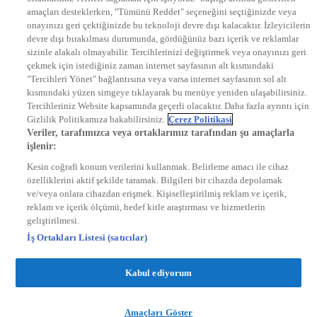
DYG Radyolar
amaçları desteklerken, "Tümünü Reddet" seçeneğini seçtiğinizde veya
NTV RADYO
onayınızı geri çektiğinizde bu teknoloji devre dışı kalacaktır. İzleyicilerin
KRAL FM
KRAL POP
devre dışı bırakılması durumunda, gördüğünüz bazı içerik ve reklamlar
EKSEN
sizinle alakalı olmayabilir. Tercihlerinizi değiştirmek veya onayınızı geri
VOYAGE
çekmek için istediğiniz zaman internet sayfasının alt kısmındaki
DYG Dijital
"Tercihleri Yönet" bağlantısına veya varsa internet sayfasının sol alt
ntv.com.tr
kısmındaki yüzen simgeye tıklayarak bu menüye yeniden ulaşabilirsiniz.
ntvspor.net
Tercihleriniz Website kapsamında geçerli olacaktır. Daha fazla ayrıntı için
secim.ntv.com.tr
Gizlilik Politikamıza bakabilirsiniz.
Çerez Politikasi
startv.com.tr
Veriler, tarafımızca veya ortaklarımız tarafından şu amaçlarla
kralmuzik.com.tr
işlenir:
puhutv.com
Kesin coğrafi konum verilerini kullanmak. Belirleme amacı ile cihaz
özelliklerini aktif şekilde taramak. Bilgileri bir cihazda depolamak
ve/veya onlara cihazdan erişmek. Kişiselleştirilmiş reklam ve içerik,
reklam ve içerik ölçümü, hedef kitle araştırması ve hizmetlerin
geliştirilmesi.
İş Ortakları Listesi (satıcılar)
Kabul ediyorum
Amaçları Göster