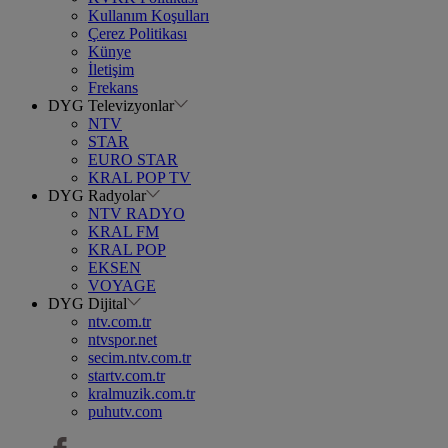
Kullanım Koşulları
Çerez Politikası
Künye
İletişim
Frekans
DYG Televizyonlar
NTV
STAR
EURO STAR
KRAL POP TV
DYG Radyolar
NTV RADYO
KRAL FM
KRAL POP
EKSEN
VOYAGE
DYG Dijital
ntv.com.tr
ntvspor.net
secim.ntv.com.tr
startv.com.tr
kralmuzik.com.tr
puhutv.com