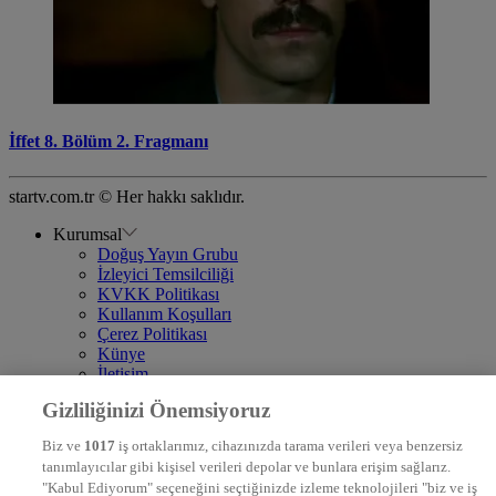
İffet 8. Bölüm 2. Fragmanı
startv.com.tr © Her hakkı saklıdır.
Kurumsal
Doğuş Yayın Grubu
İzleyici Temsilciliği
KVKK Politikası
Kullanım Koşulları
Çerez Politikası
Künye
İletişim
Frekans
Gizliliğinizi Önemsiyoruz
DYG Televizyonlar
NTV
Biz ve
1017
iş ortaklarımız, cihazınızda tarama verileri veya benzersiz
STAR
tanımlayıcılar gibi kişisel verileri depolar ve bunlara erişim sağlarız.
EURO STAR
"Kabul Ediyorum" seçeneğini seçtiğinizde izleme teknolojileri "biz ve iş
KRAL POP TV