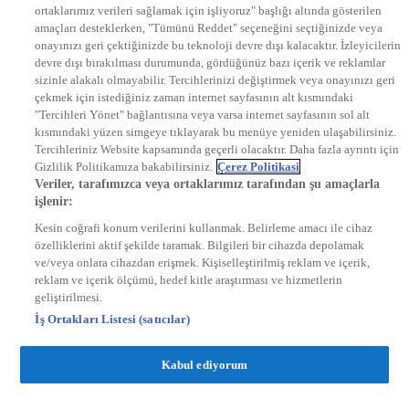
ortaklarımız verileri sağlamak için işliyoruz" başlığı altında gösterilen
DYG Radyolar
amaçları desteklerken, "Tümünü Reddet" seçeneğini seçtiğinizde veya
NTV RADYO
onayınızı geri çektiğinizde bu teknoloji devre dışı kalacaktır. İzleyicilerin
KRAL FM
KRAL POP
devre dışı bırakılması durumunda, gördüğünüz bazı içerik ve reklamlar
EKSEN
sizinle alakalı olmayabilir. Tercihlerinizi değiştirmek veya onayınızı geri
VOYAGE
çekmek için istediğiniz zaman internet sayfasının alt kısmındaki
DYG Dijital
"Tercihleri Yönet" bağlantısına veya varsa internet sayfasının sol alt
ntv.com.tr
kısmındaki yüzen simgeye tıklayarak bu menüye yeniden ulaşabilirsiniz.
ntvspor.net
Tercihleriniz Website kapsamında geçerli olacaktır. Daha fazla ayrıntı için
secim.ntv.com.tr
Gizlilik Politikamıza bakabilirsiniz.
Çerez Politikasi
startv.com.tr
Veriler, tarafımızca veya ortaklarımız tarafından şu amaçlarla
kralmuzik.com.tr
işlenir:
puhutv.com
Kesin coğrafi konum verilerini kullanmak. Belirleme amacı ile cihaz
özelliklerini aktif şekilde taramak. Bilgileri bir cihazda depolamak
ve/veya onlara cihazdan erişmek. Kişiselleştirilmiş reklam ve içerik,
reklam ve içerik ölçümü, hedef kitle araştırması ve hizmetlerin
geliştirilmesi.
İş Ortakları Listesi (satıcılar)
Kabul ediyorum