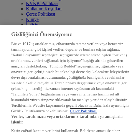
KVKK Politikası
Kullanım Koşulları
Çerez Politikası
Künye
İletişim
Frekans
Gizliliğinizi Önemsiyoruz
DYG Televizyonlar
NTV
Biz ve
1017
iş ortaklarımız, cihazınızda tarama verileri veya benzersiz
STAR
tanımlayıcılar gibi kişisel verileri depolar ve bunlara erişim sağlarız.
EURO STAR
"Kabul Ediyorum" seçeneğini seçtiğinizde izleme teknolojileri "biz ve iş
KRAL POP TV
ortaklarımız verileri sağlamak için işliyoruz" başlığı altında gösterilen
DYG Radyolar
amaçları desteklerken, "Tümünü Reddet" seçeneğini seçtiğinizde veya
NTV RADYO
onayınızı geri çektiğinizde bu teknoloji devre dışı kalacaktır. İzleyicilerin
KRAL FM
KRAL POP
devre dışı bırakılması durumunda, gördüğünüz bazı içerik ve reklamlar
EKSEN
sizinle alakalı olmayabilir. Tercihlerinizi değiştirmek veya onayınızı geri
VOYAGE
çekmek için istediğiniz zaman internet sayfasının alt kısmındaki
DYG Dijital
"Tercihleri Yönet" bağlantısına veya varsa internet sayfasının sol alt
ntv.com.tr
kısmındaki yüzen simgeye tıklayarak bu menüye yeniden ulaşabilirsiniz.
ntvspor.net
Tercihleriniz Website kapsamında geçerli olacaktır. Daha fazla ayrıntı için
secim.ntv.com.tr
Gizlilik Politikamıza bakabilirsiniz.
Çerez Politikasi
startv.com.tr
Veriler, tarafımızca veya ortaklarımız tarafından şu amaçlarla
kralmuzik.com.tr
işlenir:
puhutv.com
Kesin coğrafi konum verilerini kullanmak. Belirleme amacı ile cihaz