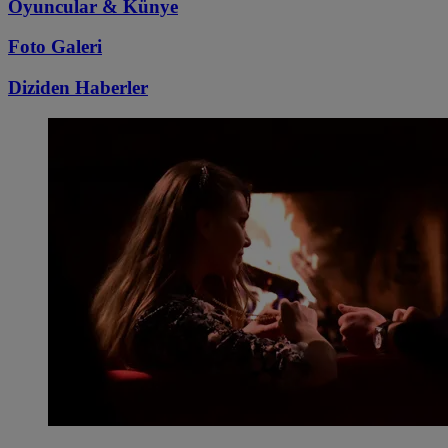
Oyuncular & Künye
Foto Galeri
Diziden
Haberler