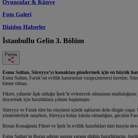
Oyuncular & Künye
Foto Galeri
Diziden
Haberler
İstanbullu Gelin
3. Bölüm
Paylaş
Esma Sultan, Süreyya’yı konaktan göndermek için en büyük haml
Esma Sultan, Faruk’un evlilik kararından vazgeçmemesi üzerine, Süre
kimse olmaz.
Fikret, yıllardır âşık olduğu İpek’le evlenecek olmasının mutluluğunu
duyurmak için hazırlıklara çoktan başlamıştır.
Süreyya ve Faruk tüm bu olayların içinde aşklarını dolu dizgin yaşar. 
yöntemleriyle sınarken, Süreyya kolay lokma olmadığını, gücünü Faruk’a
Boran Konağında Fikret ve İpek’in evlilik hazırlıkları tüm hızıyla dev
Esma Sultan’ın Boran adının şanına yaraşır düğün hazırlıklarını, öz