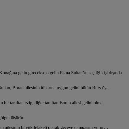
nağına gelin girecekse o gelin Esma Sultan’ın seçtiği kişi dışında
ultan, Boran ailesinin itibarına uygun gelini bütün Bursa’ya
bir taraftan ezip, diğer taraftan Boran ailesi gelini olma
gölge düşürür.
an ailesinin büyük felaketi olarak geceye damgasını vurur…