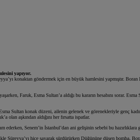
esini yapıyor.
yya’yı konaktan göndermek için en büyük hamlesini yapmıştır. Boran Ko
 yaşarken, Faruk, Esma Sultan’a aldığı bu kararın hesabını sorar. Esma S
Esma Sultan konak düzeni, ailenin gelenek ve görenekleriyle genç kadını 
 olan aşkından aldığını her fırsatta ispatlar.
am ederken, Senem’in İstanbul’dan ani gelişinin sebebi bu hazırlıklara 
ellikle Süreyya’yı hiçe sayarak sürdürürken Düğününe düşen bomba, Bor