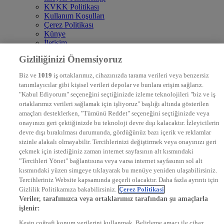
KVKK Politikası
Kullanım Koşulları
Çerez Politikası
Künye
İletişim
Frekans
Gizliliğinizi Önemsiyoruz
DYG Televizyonlar
NTV
Biz ve
1019
iş ortaklarımız, cihazınızda tarama verileri veya benzersiz
STAR
tanımlayıcılar gibi kişisel verileri depolar ve bunlara erişim sağlarız.
EURO STAR
"Kabul Ediyorum" seçeneğini seçtiğinizde izleme teknolojileri "biz ve iş
KRAL POP TV
ortaklarımız verileri sağlamak için işliyoruz" başlığı altında gösterilen
DYG Radyolar
amaçları desteklerken, "Tümünü Reddet" seçeneğini seçtiğinizde veya
NTV RADYO
onayınızı geri çektiğinizde bu teknoloji devre dışı kalacaktır. İzleyicilerin
KRAL FM
KRAL POP
devre dışı bırakılması durumunda, gördüğünüz bazı içerik ve reklamlar
EKSEN
sizinle alakalı olmayabilir. Tercihlerinizi değiştirmek veya onayınızı geri
VOYAGE
çekmek için istediğiniz zaman internet sayfasının alt kısmındaki
DYG Dijital
"Tercihleri Yönet" bağlantısına veya varsa internet sayfasının sol alt
ntv.com.tr
kısmındaki yüzen simgeye tıklayarak bu menüye yeniden ulaşabilirsiniz.
ntvspor.net
Tercihleriniz Website kapsamında geçerli olacaktır. Daha fazla ayrıntı için
secim.ntv.com.tr
Gizlilik Politikamıza bakabilirsiniz.
Çerez Politikasi
startv.com.tr
Veriler, tarafımızca veya ortaklarımız tarafından şu amaçlarla
kralmuzik.com.tr
işlenir:
puhutv.com
Kesin coğrafi konum verilerini kullanmak. Belirleme amacı ile cihaz