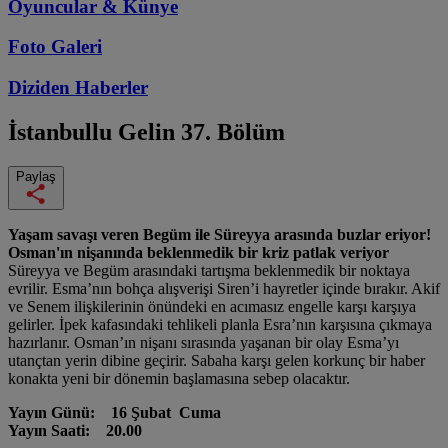
Oyuncular & Künye
Foto Galeri
Diziden
Haberler
İstanbullu Gelin
37. Bölüm
Paylaş
Yaşam savaşı veren Begüm ile Süreyya arasında buzlar eriyor!
Osman'ın nişanında beklenmedik bir kriz patlak veriyor
Süreyya ve Begüm arasındaki tartışma beklenmedik bir noktaya
evrilir. Esma’nın bohça alışverişi Siren’i hayretler içinde bırakır. Akif
ve Senem ilişkilerinin önündeki en acımasız engelle karşı karşıya
gelirler. İpek kafasındaki tehlikeli planla Esra’nın karşısına çıkmaya
hazırlanır. Osman’ın nişanı sırasında yaşanan bir olay Esma’yı
utançtan yerin dibine geçirir. Sabaha karşı gelen korkunç bir haber
konakta yeni bir dönemin başlamasına sebep olacaktır.
Yayın Günü: 16 Şubat Cuma
Yayın Saati: 20.00