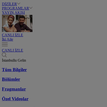
DİZİLER
PROGRAMLAR
YAYIN AKIŞI
CANLI İZLE
İki Aile
CANLI İZLE
İstanbullu Gelin
Tüm Bilgiler
Bölümler
Fragmanlar
Özel Videolar