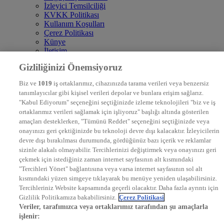
İzleyici Temsilciliği
KVKK Politikası
Kullanım Koşulları
Çerez Politikası
Künye
İletişim
Frekans
Gizliliğinizi Önemsiyoruz
DYG Televizyonlar
NTV
Biz ve
1019
iş ortaklarımız, cihazınızda tarama verileri veya benzersiz
STAR
tanımlayıcılar gibi kişisel verileri depolar ve bunlara erişim sağlarız.
EURO STAR
"Kabul Ediyorum" seçeneğini seçtiğinizde izleme teknolojileri "biz ve iş
KRAL POP TV
ortaklarımız verileri sağlamak için işliyoruz" başlığı altında gösterilen
DYG Radyolar
amaçları desteklerken, "Tümünü Reddet" seçeneğini seçtiğinizde veya
NTV RADYO
onayınızı geri çektiğinizde bu teknoloji devre dışı kalacaktır. İzleyicilerin
KRAL FM
KRAL POP
devre dışı bırakılması durumunda, gördüğünüz bazı içerik ve reklamlar
EKSEN
sizinle alakalı olmayabilir. Tercihlerinizi değiştirmek veya onayınızı geri
VOYAGE
çekmek için istediğiniz zaman internet sayfasının alt kısmındaki
DYG Dijital
"Tercihleri Yönet" bağlantısına veya varsa internet sayfasının sol alt
ntv.com.tr
kısmındaki yüzen simgeye tıklayarak bu menüye yeniden ulaşabilirsiniz.
ntvspor.net
Tercihleriniz Website kapsamında geçerli olacaktır. Daha fazla ayrıntı için
secim.ntv.com.tr
Gizlilik Politikamıza bakabilirsiniz.
Çerez Politikasi
startv.com.tr
Veriler, tarafımızca veya ortaklarımız tarafından şu amaçlarla
kralmuzik.com.tr
işlenir:
puhutv.com