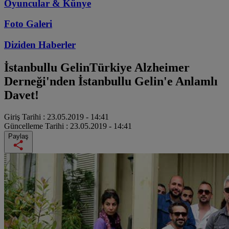
Oyuncular & Künye
Foto Galeri
Diziden
Haberler
İstanbullu Gelin
Türkiye Alzheimer
Derneği'nden İstanbullu Gelin'e Anlamlı
Davet!
Giriş Tarihi :
23.05.2019 - 14:41
Güncelleme Tarihi :
23.05.2019 - 14:41
Paylaş