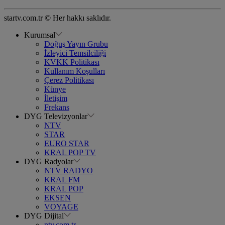
startv.com.tr © Her hakkı saklıdır.
Kurumsal
Doğuş Yayın Grubu
İzleyici Temsilciliği
KVKK Politikası
Kullanım Koşulları
Çerez Politikası
Künye
İletişim
Frekans
DYG Televizyonlar
NTV
STAR
EURO STAR
KRAL POP TV
DYG Radyolar
NTV RADYO
KRAL FM
KRAL POP
EKSEN
VOYAGE
DYG Dijital
ntv.com.tr