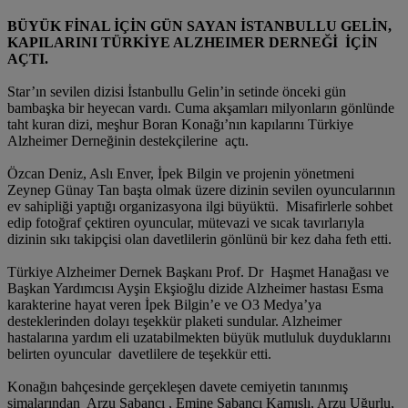
BÜYÜK FİNAL İÇİN GÜN SAYAN İSTANBULLU GELİN,
KAPILARINI TÜRKİYE ALZHEIMER DERNEĞİ İÇİN
AÇTI.
Star’ın sevilen dizisi İstanbullu Gelin’in setinde önceki gün
bambaşka bir heyecan vardı. Cuma akşamları milyonların gönlünde
taht kuran dizi, meşhur Boran Konağı’nın kapılarını Türkiye
Alzheimer Derneğinin destekçilerine açtı.
Özcan Deniz, Aslı Enver, İpek Bilgin ve projenin yönetmeni
Zeynep Günay Tan başta olmak üzere dizinin sevilen oyuncularının
ev sahipliği yaptığı organizasyona ilgi büyüktü. Misafirlerle sohbet
edip fotoğraf çektiren oyuncular, mütevazi ve sıcak tavırlarıyla
dizinin sıkı takipçisi olan davetlilerin gönlünü bir kez daha feth etti.
Türkiye Alzheimer Dernek Başkanı Prof. Dr Haşmet Hanağası ve
Başkan Yardımcısı Ayşin Ekşioğlu dizide Alzheimer hastası Esma
karakterine hayat veren İpek Bilgin’e ve O3 Medya’ya
desteklerinden dolayı teşekkür plaketi sundular. Alzheimer
hastalarına yardım eli uzatabilmekten büyük mutluluk duyduklarını
belirten oyuncular davetlilere de teşekkür etti.
Konağın bahçesinde gerçekleşen davete cemiyetin tanınmış
simalarından Arzu Sabancı , Emine Sabancı Kamışlı, Arzu Uğurlu,