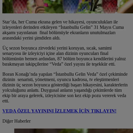
Star’da, her Cuma ekrana gelen ve hikayesi, oyunculukları ile
izleyenleri derinden etkileyen “İstanbullu Gelin” 31 Mayıs Cuma
akşamı yayınlanan final bölümüyle ekranların unutulmazları
arasındaki yerini şimdiden aldı.
Üç sezon boyunca zirvedeki yerini koruyan, sıcak, samimi
senaryosu ile izleyiciyi içine alan dizinin oyuncuları final
bölümünün hemen ardından, 87 bölüm boyunca kendilerini yalnız
bırakmayan takipçilerine “Veda” özel yayını ile teşekkür etti.
Boran Konağı’nda yapılan “İstanbullu Gelin Veda” özel çekiminde
dizinin senaristi, yönetmeni, oyuncu kadrosu, tv eleştirmenleri
dizinin üç sezon boyunca gösterdiği başarı hikayesini, karakterlerin
yolculuğunu anlattı. Duygusal anların yaşandığı çekimlerde tüm
ekip bir araya gelerek, izleyicisine son kez ekip pozu vererek veda
etti.
VEDA ÖZEL YAYININI İZLEMEK İÇİN TIKLAYIN!
Diğer Haberler