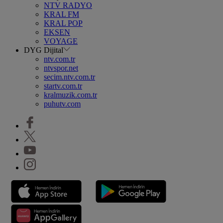
NTV RADYO
KRAL FM
KRAL POP
EKSEN
VOYAGE
DYG Dijital
ntv.com.tr
ntvspor.net
secim.ntv.com.tr
startv.com.tr
kralmuzik.com.tr
puhutv.com