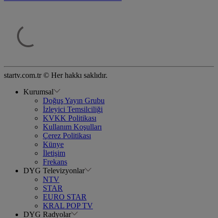
startv.com.tr © Her hakkı saklıdır.
Kurumsal
Doğuş Yayın Grubu
İzleyici Temsilciliği
KVKK Politikası
Kullanım Koşulları
Çerez Politikası
Künye
İletişim
Frekans
DYG Televizyonlar
NTV
STAR
EURO STAR
KRAL POP TV
DYG Radyolar