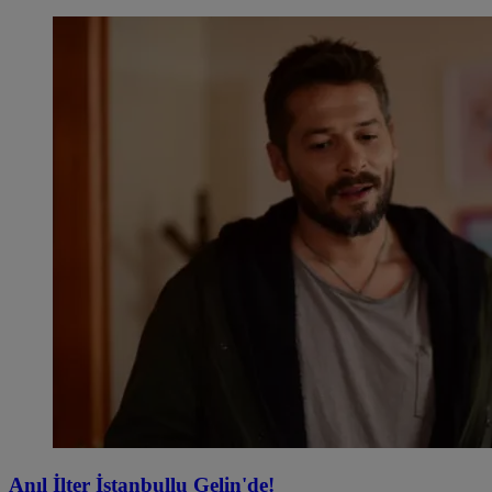
Anıl İlter İstanbullu Gelin'de!