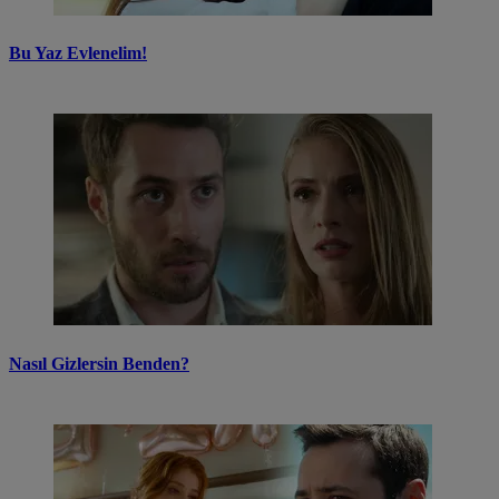
Bu Yaz Evlenelim!
Nasıl Gizlersin Benden?