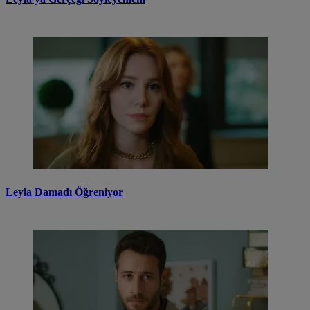
Leyla Damadı Öğreniyor