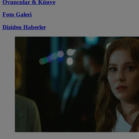
Oyuncular & Künye
Foto Galeri
Diziden
Haberler