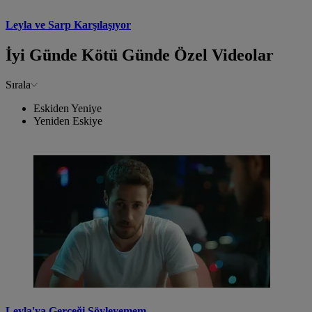
Leyla ve Sarp Karşılaşıyor
İyi Günde Kötü Günde Özel Videolar
Sırala
Eskiden Yeniye
Yeniden Eskiye
Leyla'ya Gerçeği Söyleyemem