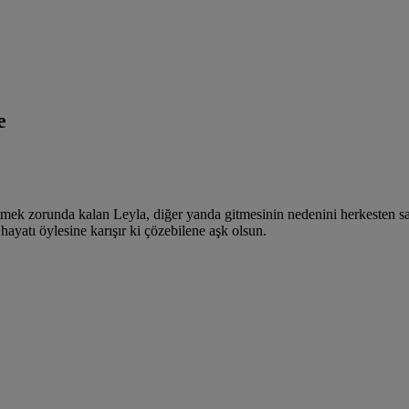
e
ek zorunda kalan Leyla, diğer yanda gitmesinin nedenini herkesten sakla
ayatı öylesine karışır ki çözebilene aşk olsun.