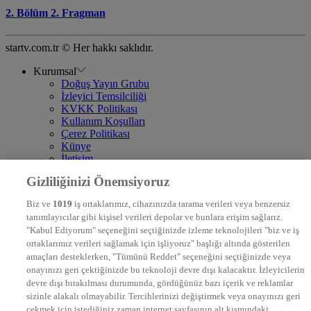
2. Bölüm 2. Fragman
startv.com.tr © Her hakkı saklıdır.
Kurumsal
Doğuş Yayın Grubu
İzleyici Temsilciliği
KVKK Politikası
Kullanım Koşulları
Çerez Politikası
Künye
İletişim
Frekans
Gizliliğinizi Önemsiyoruz
DYG Televizyonlar
NTV
Biz ve
1019
iş ortaklarımız, cihazınızda tarama verileri veya benzersiz
STAR
tanımlayıcılar gibi kişisel verileri depolar ve bunlara erişim sağlarız.
EURO STAR
"Kabul Ediyorum" seçeneğini seçtiğinizde izleme teknolojileri "biz ve iş
KRAL POP TV
ortaklarımız verileri sağlamak için işliyoruz" başlığı altında gösterilen
DYG Radyolar
amaçları desteklerken, "Tümünü Reddet" seçeneğini seçtiğinizde veya
NTV RADYO
onayınızı geri çektiğinizde bu teknoloji devre dışı kalacaktır. İzleyicilerin
KRAL FM
KRAL POP
devre dışı bırakılması durumunda, gördüğünüz bazı içerik ve reklamlar
EKSEN
sizinle alakalı olmayabilir. Tercihlerinizi değiştirmek veya onayınızı geri
VOYAGE
çekmek için istediğiniz zaman internet sayfasının alt kısmındaki