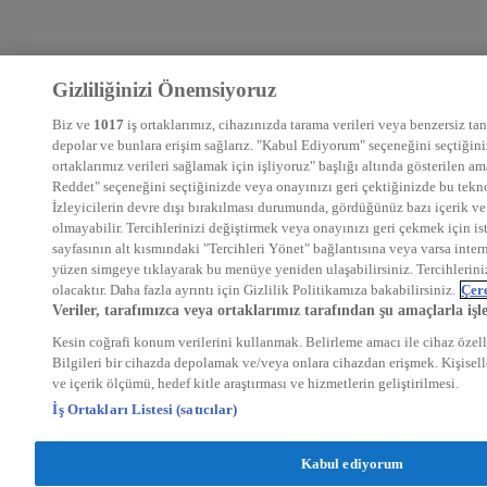
Gizliliğinizi Önemsiyoruz
Biz ve
1017
iş ortaklarımız, cihazınızda tarama verileri veya benzersiz tanı
depolar ve bunlara erişim sağlarız. "Kabul Ediyorum" seçeneğini seçtiğiniz
ortaklarımız verileri sağlamak için işliyoruz" başlığı altında gösterilen 
Reddet" seçeneğini seçtiğinizde veya onayınızı geri çektiğinizde bu teknol
İzleyicilerin devre dışı bırakılması durumunda, gördüğünüz bazı içerik ve 
olmayabilir. Tercihlerinizi değiştirmek veya onayınızı geri çekmek için is
sayfasının alt kısmındaki "Tercihleri Yönet" bağlantısına veya varsa intern
yüzen simgeye tıklayarak bu menüye yeniden ulaşabilirsiniz. Tercihlerin
olacaktır. Daha fazla ayrıntı için Gizlilik Politikamıza bakabilirsiniz.
Çere
Veriler, tarafımızca veya ortaklarımız tarafından şu amaçlarla işl
Kesin coğrafi konum verilerini kullanmak. Belirleme amacı ile cihaz özelli
Bilgileri bir cihazda depolamak ve/veya onlara cihazdan erişmek. Kişiselle
ve içerik ölçümü, hedef kitle araştırması ve hizmetlerin geliştirilmesi.
İş Ortakları Listesi (satıcılar)
Kabul ediyorum