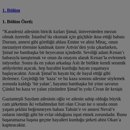
1. Bölüm
1. Bölüm Özeti;
“Karadeniz ailesinin biricik kızları Şimal, üniversiteden mezun
olmak üzeredir. İstanbul’da okumak için güçlükle ikna ettiği babası
Dursun, annesi gibi gördüğü ablası Emine ve abisi Miraç, onun
mezuniyet törenine katılmak üzere Artvin’den yola çıkarlarken,
Şimal ise bambaşka bir heyecanın içindedir. Sevdiği adam Kenan’ı
babasıyla tanıştırmak ve onun da onayını alarak Kenan’la evlenmek
istiyordur. Sonra da en yakın arkadaşı Aslı ile birlikte kendi seramik
atölyelerini açacak, hep hayalini kurduğu hayatı yaşamaya
başlayacaktır. Ancak Şimal’in hayatı hiç de hayal ettiği gibi
ilerlemez. Geçirdiği bir ‘kaza’ ve bu kaza sonrası ailesine söylemek
zorunda kaldığı ‘bir yalan’, hayatını bambaşka bir yöne savurur.
Çünkü bu kaza ve yalan yüzünden Şimal’in yolu Civan ile kesişir.
Gaziantepli Saydam ailesinin oğlu ve ailenin sahip olduğu büyük
cam şirketinin iki veliahtından biri olan Civan ise o sırada onun
yaşam şeklini beğenmeyen babası Tahsin’e ve annesi Neval’e
onların istediği gibi bir evlat olduğunu ispat etmek zorundadır. Bunu
başaramazsa başına geçme hayalleri kurduğu şirketi abisi Okan’a
kaptıracaktır.