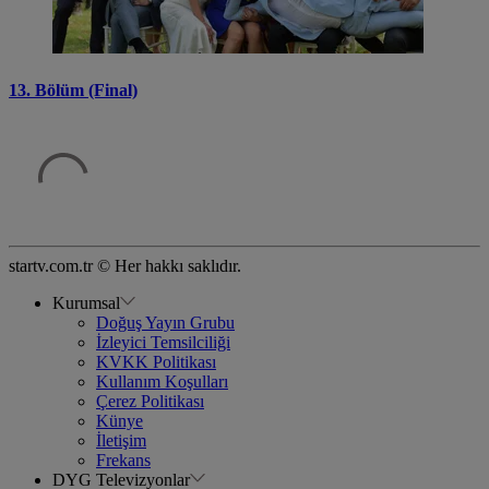
13. Bölüm (Final)
startv.com.tr © Her hakkı saklıdır.
Kurumsal
Doğuş Yayın Grubu
İzleyici Temsilciliği
KVKK Politikası
Kullanım Koşulları
Çerez Politikası
Künye
İletişim
Frekans
DYG Televizyonlar