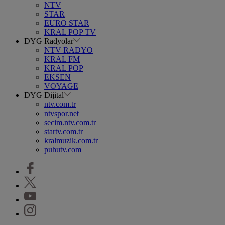
NTV
STAR
EURO STAR
KRAL POP TV
DYG Radyolar
NTV RADYO
KRAL FM
KRAL POP
EKSEN
VOYAGE
DYG Dijital
ntv.com.tr
ntvspor.net
secim.ntv.com.tr
startv.com.tr
kralmuzik.com.tr
puhutv.com