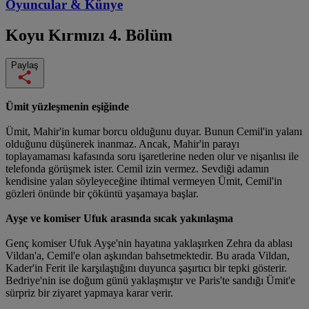
Oyuncular & Künye
Koyu Kırmızı
4. Bölüm
Paylaş
Ümit yüzleşmenin eşiğinde
Ümit, Mahir'in kumar borcu olduğunu duyar. Bunun Cemil'in yalanı
olduğunu düşünerek inanmaz. Ancak, Mahir'in parayı
toplayamaması kafasında soru işaretlerine neden olur ve nişanlısı ile
telefonda görüşmek ister. Cemil izin vermez. Sevdiği adamın
kendisine yalan söyleyeceğine ihtimal vermeyen Ümit, Cemil'in
gözleri önünde bir çöküntü yaşamaya başlar.
Ayşe ve komiser Ufuk arasında sıcak yakınlaşma
Genç komiser Ufuk Ayşe'nin hayatına yaklaşırken Zehra da ablası
Vildan'a, Cemil'e olan aşkından bahsetmektedir. Bu arada Vildan,
Kader'in Ferit ile karşılaştığını duyunca şaşırtıcı bir tepki gösterir.
Bedriye'nin ise doğum günü yaklaşmıştır ve Paris'te sandığı Ümit'e
sürpriz bir ziyaret yapmaya karar verir.