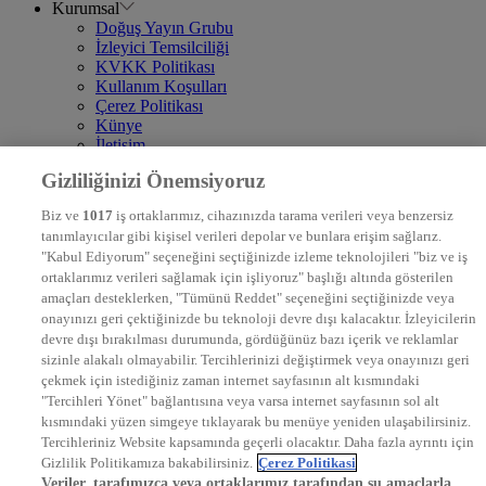
Kurumsal
Doğuş Yayın Grubu
İzleyici Temsilciliği
KVKK Politikası
Kullanım Koşulları
Çerez Politikası
Künye
İletişim
Frekans
Gizliliğinizi Önemsiyoruz
DYG Televizyonlar
NTV
Biz ve
1017
iş ortaklarımız, cihazınızda tarama verileri veya benzersiz
STAR
tanımlayıcılar gibi kişisel verileri depolar ve bunlara erişim sağlarız.
EURO STAR
"Kabul Ediyorum" seçeneğini seçtiğinizde izleme teknolojileri "biz ve iş
KRAL POP TV
ortaklarımız verileri sağlamak için işliyoruz" başlığı altında gösterilen
DYG Radyolar
amaçları desteklerken, "Tümünü Reddet" seçeneğini seçtiğinizde veya
NTV RADYO
onayınızı geri çektiğinizde bu teknoloji devre dışı kalacaktır. İzleyicilerin
KRAL FM
devre dışı bırakılması durumunda, gördüğünüz bazı içerik ve reklamlar
KRAL POP
EKSEN
sizinle alakalı olmayabilir. Tercihlerinizi değiştirmek veya onayınızı geri
VOYAGE
çekmek için istediğiniz zaman internet sayfasının alt kısmındaki
DYG Dijital
"Tercihleri Yönet" bağlantısına veya varsa internet sayfasının sol alt
ntv.com.tr
kısmındaki yüzen simgeye tıklayarak bu menüye yeniden ulaşabilirsiniz.
ntvspor.net
Tercihleriniz Website kapsamında geçerli olacaktır. Daha fazla ayrıntı için
secim.ntv.com.tr
Gizlilik Politikamıza bakabilirsiniz.
Çerez Politikasi
startv.com.tr
Veriler, tarafımızca veya ortaklarımız tarafından şu amaçlarla