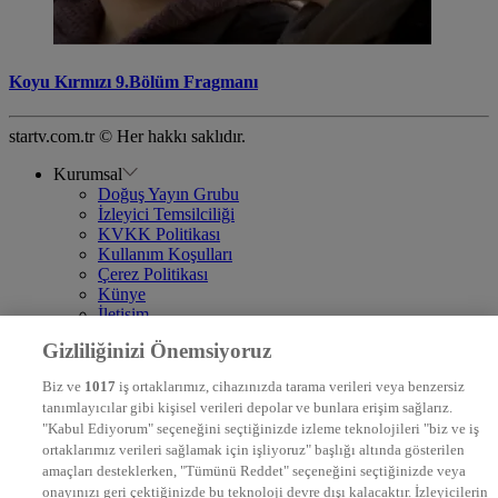
Koyu Kırmızı 9.Bölüm Fragmanı
startv.com.tr © Her hakkı saklıdır.
Kurumsal
Doğuş Yayın Grubu
İzleyici Temsilciliği
KVKK Politikası
Kullanım Koşulları
Çerez Politikası
Künye
İletişim
Frekans
Gizliliğinizi Önemsiyoruz
DYG Televizyonlar
NTV
Biz ve
1017
iş ortaklarımız, cihazınızda tarama verileri veya benzersiz
STAR
tanımlayıcılar gibi kişisel verileri depolar ve bunlara erişim sağlarız.
EURO STAR
"Kabul Ediyorum" seçeneğini seçtiğinizde izleme teknolojileri "biz ve iş
KRAL POP TV
ortaklarımız verileri sağlamak için işliyoruz" başlığı altında gösterilen
DYG Radyolar
amaçları desteklerken, "Tümünü Reddet" seçeneğini seçtiğinizde veya
NTV RADYO
onayınızı geri çektiğinizde bu teknoloji devre dışı kalacaktır. İzleyicilerin
KRAL FM