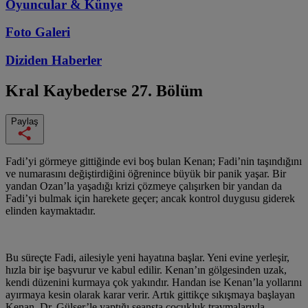
Oyuncular & Künye
Foto Galeri
Diziden
Haberler
Kral Kaybederse
27. Bölüm
Paylaş
Fadi’yi görmeye gittiğinde evi boş bulan Kenan; Fadi’nin taşındığını
ve numarasını değiştirdiğini öğrenince büyük bir panik yaşar. Bir
yandan Ozan’la yaşadığı krizi çözmeye çalışırken bir yandan da
Fadi’yi bulmak için harekete geçer; ancak kontrol duygusu giderek
elinden kaymaktadır.
Bu süreçte Fadi, ailesiyle yeni hayatına başlar. Yeni evine yerleşir,
hızla bir işe başvurur ve kabul edilir. Kenan’ın gölgesinden uzak,
kendi düzenini kurmaya çok yakındır. Handan ise Kenan’la yollarını
ayırmaya kesin olarak karar verir. Artık gittikçe sıkışmaya başlayan
Kenan, Dr. Gülser’le yaptığı seansta çocukluk travmalarıyla