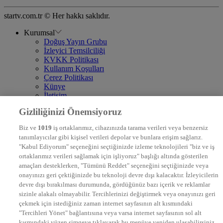
startv.com.tr © Her hakkı saklıdır.
Kurumsal
Doğuş Yayın Grubu
İzleyici Temsilciliği
KVKK Politikası
Kullanım Koşulları
Çerez Politikası
Künye
İletişim
Frekans
Gizliliğinizi Önemsiyoruz
DYG Televizyonlar
NTV
Biz ve
1019
iş ortaklarımız, cihazınızda tarama verileri veya benzersiz
STAR
tanımlayıcılar gibi kişisel verileri depolar ve bunlara erişim sağlarız.
EURO STAR
"Kabul Ediyorum" seçeneğini seçtiğinizde izleme teknolojileri "biz ve iş
KRAL POP TV
ortaklarımız verileri sağlamak için işliyoruz" başlığı altında gösterilen
DYG Radyolar
amaçları desteklerken, "Tümünü Reddet" seçeneğini seçtiğinizde veya
NTV RADYO
onayınızı geri çektiğinizde bu teknoloji devre dışı kalacaktır. İzleyicilerin
KRAL FM
KRAL POP
devre dışı bırakılması durumunda, gördüğünüz bazı içerik ve reklamlar
EKSEN
sizinle alakalı olmayabilir. Tercihlerinizi değiştirmek veya onayınızı geri
VOYAGE
çekmek için istediğiniz zaman internet sayfasının alt kısmındaki
DYG Dijital
"Tercihleri Yönet" bağlantısına veya varsa internet sayfasının sol alt
ntv.com.tr
kısmındaki yüzen simgeye tıklayarak bu menüye yeniden ulaşabilirsiniz.