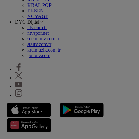
KRAL POP
EKSEN
VOYAGE
DYG Dijital
ntv.com.tr
ntvspor.net
secim.ntv.com.tr
startv.com.tr
kralmuzik.com.tr
puhutv.com