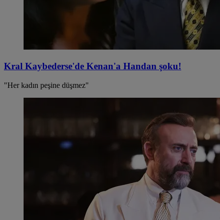
Kral Kaybederse'de Kenan'a Handan şoku!
"Her kadın peşine düşmez"