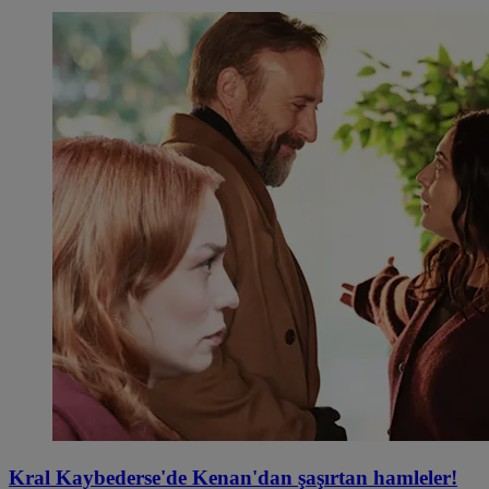
Kral Kaybederse'de Kenan'dan şaşırtan hamleler!