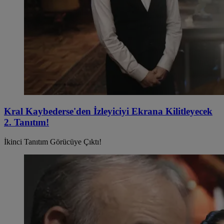
Kral Kaybederse'den İzleyiciyi Ekrana Kilitleyecek
2. Tanıtım!
İkinci Tanıtım Görücüye Çıktı!