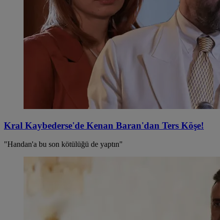
Kral Kaybederse'de Kenan Baran'dan Ters Köşe!
"Handan'a bu son kötülüğü de yaptın"