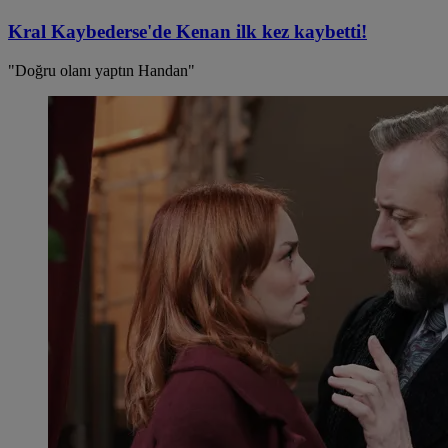
Kral Kaybederse'de Kenan ilk kez kaybetti!
"Doğru olanı yaptın Handan"