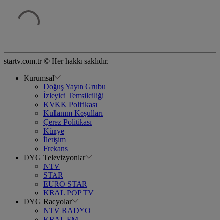
startv.com.tr © Her hakkı saklıdır.
Kurumsal
Doğuş Yayın Grubu
İzleyici Temsilciliği
KVKK Politikası
Kullanım Koşulları
Çerez Politikası
Künye
İletişim
Frekans
DYG Televizyonlar
NTV
STAR
EURO STAR
KRAL POP TV
DYG Radyolar
NTV RADYO
KRAL FM