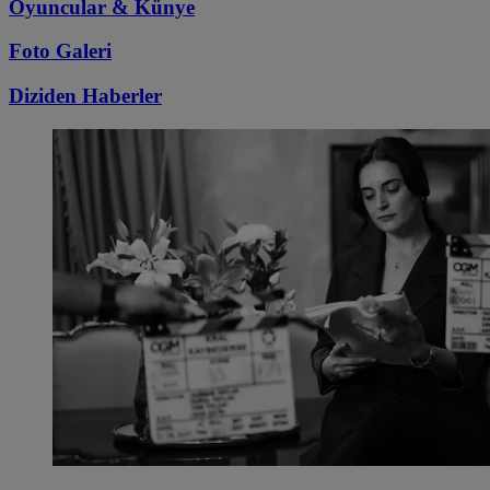
Oyuncular & Künye
Foto Galeri
Diziden
Haberler