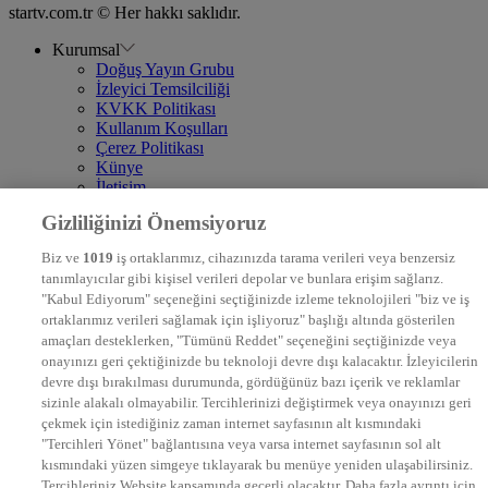
startv.com.tr © Her hakkı saklıdır.
Kurumsal
Doğuş Yayın Grubu
İzleyici Temsilciliği
KVKK Politikası
Kullanım Koşulları
Çerez Politikası
Künye
İletişim
Frekans
Gizliliğinizi Önemsiyoruz
DYG Televizyonlar
NTV
Biz ve
1019
iş ortaklarımız, cihazınızda tarama verileri veya benzersiz
STAR
tanımlayıcılar gibi kişisel verileri depolar ve bunlara erişim sağlarız.
EURO STAR
"Kabul Ediyorum" seçeneğini seçtiğinizde izleme teknolojileri "biz ve iş
KRAL POP TV
ortaklarımız verileri sağlamak için işliyoruz" başlığı altında gösterilen
DYG Radyolar
amaçları desteklerken, "Tümünü Reddet" seçeneğini seçtiğinizde veya
NTV RADYO
onayınızı geri çektiğinizde bu teknoloji devre dışı kalacaktır. İzleyicilerin
KRAL FM
KRAL POP
devre dışı bırakılması durumunda, gördüğünüz bazı içerik ve reklamlar
EKSEN
sizinle alakalı olmayabilir. Tercihlerinizi değiştirmek veya onayınızı geri
VOYAGE
çekmek için istediğiniz zaman internet sayfasının alt kısmındaki
DYG Dijital
"Tercihleri Yönet" bağlantısına veya varsa internet sayfasının sol alt
ntv.com.tr
kısmındaki yüzen simgeye tıklayarak bu menüye yeniden ulaşabilirsiniz.
ntvspor.net
Tercihleriniz Website kapsamında geçerli olacaktır. Daha fazla ayrıntı için