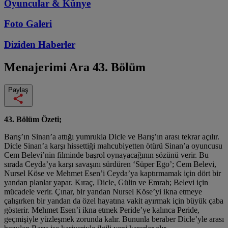
Oyuncular & Künye
Foto Galeri
Diziden
Haberler
Menajerimi Ara
43. Bölüm
Paylaş
43. Bölüm Özeti;
Barış’ın Sinan’a attığı yumrukla Dicle ve Barış’ın arası tekrar açılır.
Dicle Sinan’a karşı hissettiği mahcubiyetten ötürü Sinan’a oyuncusu
Cem Belevi’nin filminde başrol oynayacağının sözünü verir. Bu
sırada Ceyda’ya karşı savaşını sürdüren ‘Süper Ego’; Cem Belevi,
Nursel Köse ve Mehmet Esen’i Ceyda’ya kaptırmamak için dört bir
yandan planlar yapar. Kıraç, Dicle, Gülin ve Emrah; Belevi için
mücadele verir. Çınar, bir yandan Nursel Köse’yi ikna etmeye
çalışırken bir yandan da özel hayatına vakit ayırmak için büyük çaba
gösterir. Mehmet Esen’i ikna etmek Peride’ye kalınca Peride,
geçmişiyle yüzleşmek zorunda kalır. Bununla beraber Dicle’yle arası