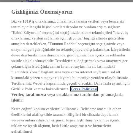
İletişim
Frekans
Gizliliğinizi Önemsiyoruz
DYG Televizyonlar
NTV
Biz ve
1019
iş ortaklarımız, cihazınızda tarama verileri veya benzersiz
STAR
tanımlayıcılar gibi kişisel verileri depolar ve bunlara erişim sağlarız.
EURO STAR
"Kabul Ediyorum" seçeneğini seçtiğinizde izleme teknolojileri "biz ve iş
KRAL POP TV
ortaklarımız verileri sağlamak için işliyoruz" başlığı altında gösterilen
DYG Radyolar
amaçları desteklerken, "Tümünü Reddet" seçeneğini seçtiğinizde veya
NTV RADYO
onayınızı geri çektiğinizde bu teknoloji devre dışı kalacaktır. İzleyicilerin
KRAL FM
devre dışı bırakılması durumunda, gördüğünüz bazı içerik ve reklamlar
KRAL POP
EKSEN
sizinle alakalı olmayabilir. Tercihlerinizi değiştirmek veya onayınızı geri
VOYAGE
çekmek için istediğiniz zaman internet sayfasının alt kısmındaki
DYG Dijital
"Tercihleri Yönet" bağlantısına veya varsa internet sayfasının sol alt
ntv.com.tr
kısmındaki yüzen simgeye tıklayarak bu menüye yeniden ulaşabilirsiniz.
ntvspor.net
Tercihleriniz Website kapsamında geçerli olacaktır. Daha fazla ayrıntı için
secim.ntv.com.tr
Gizlilik Politikamıza bakabilirsiniz.
Çerez Politikasi
startv.com.tr
Veriler, tarafımızca veya ortaklarımız tarafından şu amaçlarla
kralmuzik.com.tr
işlenir:
puhutv.com
Kesin coğrafi konum verilerini kullanmak. Belirleme amacı ile cihaz
özelliklerini aktif şekilde taramak. Bilgileri bir cihazda depolamak
ve/veya onlara cihazdan erişmek. Kişiselleştirilmiş reklam ve içerik,
reklam ve içerik ölçümü, hedef kitle araştırması ve hizmetlerin
geliştirilmesi.