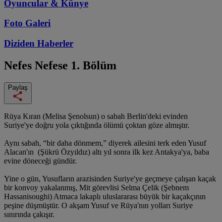
Oyuncular & Künye
Foto Galeri
Diziden
Haberler
Nefes Nefese
1. Bölüm
Paylaş
Rüya Kıran (Melisa Şenolsun) o sabah Berlin'deki evinden
Suriye'ye doğru yola çıktığında ölümü çoktan göze almıştır.
Aynı sabah, “bir daha dönmem,” diyerek ailesini terk eden Yusuf
Alacan'ın (Şükrü Özyıldız) altı yıl sonra ilk kez Antakya'ya, baba
evine döneceği gündür.
Yine o gün, Yusufların arazisinden Suriye'ye geçmeye çalışan kaçak
bir konvoy yakalanmış, Mit görevlisi Selma Çelik (Şebnem
Hassanisoughi) Atmaca lakaplı uluslararası büyük bir kaçakçının
peşine düşmüştür. O akşam Yusuf ve Rüya'nın yolları Suriye
sınırında çakışır.