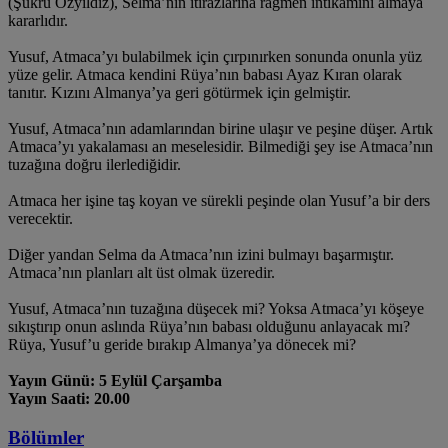
(Şükrü Özyıldız), Selma’nın itirazlarına rağmen intikamını almaya
kararlıdır.
Yusuf, Atmaca’yı bulabilmek için çırpınırken sonunda onunla yüz
yüze gelir. Atmaca kendini Rüya’nın babası Ayaz Kıran olarak
tanıtır. Kızını Almanya’ya geri götürmek için gelmiştir.
Yusuf, Atmaca’nın adamlarından birine ulaşır ve peşine düşer. Artık
Atmaca’yı yakalaması an meselesidir. Bilmediği şey ise Atmaca’nın
tuzağına doğru ilerlediğidir.
Atmaca her işine taş koyan ve sürekli peşinde olan Yusuf’a bir ders
verecektir.
Diğer yandan Selma da Atmaca’nın izini bulmayı başarmıştır.
Atmaca’nın planları alt üst olmak üzeredir.
Yusuf, Atmaca’nın tuzağına düşecek mi? Yoksa Atmaca’yı köşeye
sıkıştırıp onun aslında Rüya’nın babası olduğunu anlayacak mı?
Rüya, Yusuf’u geride bırakıp Almanya’ya dönecek mi?
Yayın Günü: 5 Eylül Çarşamba
Yayın Saati: 20.00
Bölümler