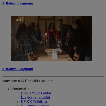
3. Bölüm Fragmanı
2. Bölüm Fragmanı
startv.com.tr © Her hakkı saklıdır.
Kurumsal
Doğuş Yayın Grubu
İzleyici Temsilciliği
KVKK Politikası
Kullanım Koşulları