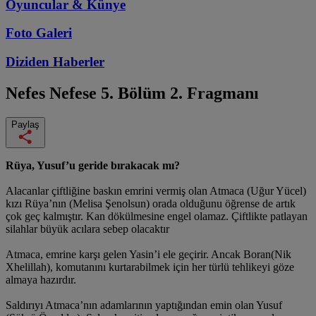
Oyuncular & Künye
Foto Galeri
Diziden
Haberler
Nefes Nefese
5. Bölüm 2. Fragmanı
Paylaş
Rüya, Yusuf’u geride bırakacak mı?
Alacanlar çiftliğine baskın emrini vermiş olan Atmaca (Uğur Yücel)
kızı Rüya’nın (Melisa Şenolsun) orada olduğunu öğrense de artık
çok geç kalmıştır. Kan dökülmesine engel olamaz. Çiftlikte patlayan
silahlar büyük acılara sebep olacaktır
Atmaca, emrine karşı gelen Yasin’i ele geçirir. Ancak Boran(Nik
Xhelillah), komutanını kurtarabilmek için her türlü tehlikeyi göze
almaya hazırdır.
Saldırıyı Atmaca’nın adamlarının yaptığından emin olan Yusuf