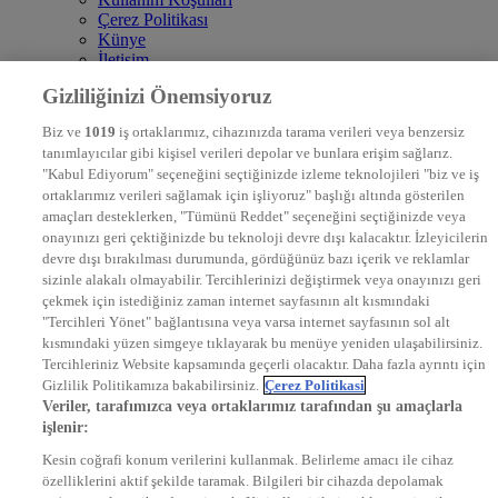
Çerez Politikası
Künye
İletişim
Frekans
Gizliliğinizi Önemsiyoruz
DYG Televizyonlar
NTV
Biz ve
1019
iş ortaklarımız, cihazınızda tarama verileri veya benzersiz
STAR
tanımlayıcılar gibi kişisel verileri depolar ve bunlara erişim sağlarız.
EURO STAR
"Kabul Ediyorum" seçeneğini seçtiğinizde izleme teknolojileri "biz ve iş
KRAL POP TV
ortaklarımız verileri sağlamak için işliyoruz" başlığı altında gösterilen
DYG Radyolar
amaçları desteklerken, "Tümünü Reddet" seçeneğini seçtiğinizde veya
NTV RADYO
onayınızı geri çektiğinizde bu teknoloji devre dışı kalacaktır. İzleyicilerin
KRAL FM
KRAL POP
devre dışı bırakılması durumunda, gördüğünüz bazı içerik ve reklamlar
EKSEN
sizinle alakalı olmayabilir. Tercihlerinizi değiştirmek veya onayınızı geri
VOYAGE
çekmek için istediğiniz zaman internet sayfasının alt kısmındaki
DYG Dijital
"Tercihleri Yönet" bağlantısına veya varsa internet sayfasının sol alt
ntv.com.tr
kısmındaki yüzen simgeye tıklayarak bu menüye yeniden ulaşabilirsiniz.
ntvspor.net
Tercihleriniz Website kapsamında geçerli olacaktır. Daha fazla ayrıntı için
secim.ntv.com.tr
Gizlilik Politikamıza bakabilirsiniz.
Çerez Politikasi
startv.com.tr
Veriler, tarafımızca veya ortaklarımız tarafından şu amaçlarla
kralmuzik.com.tr
işlenir:
puhutv.com
Kesin coğrafi konum verilerini kullanmak. Belirleme amacı ile cihaz
özelliklerini aktif şekilde taramak. Bilgileri bir cihazda depolamak