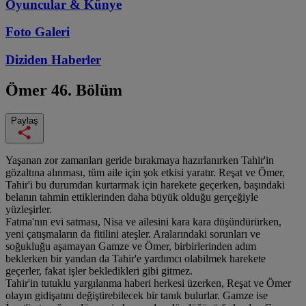
Oyuncular & Künye
Foto Galeri
Diziden
Haberler
Ömer
46. Bölüm
Paylaş
Yaşanan zor zamanları geride bırakmaya hazırlanırken Tahir'in
gözaltına alınması, tüm aile için şok etkisi yaratır. Reşat ve Ömer,
Tahir'i bu durumdan kurtarmak için harekete geçerken, başındaki
belanın tahmin ettiklerinden daha büyük olduğu gerçeğiyle
yüzleşirler.
Fatma'nın evi satması, Nisa ve ailesini kara kara düşündürürken,
yeni çatışmaların da fitilini ateşler. Aralarındaki sorunları ve
soğukluğu aşamayan Gamze ve Ömer, birbirlerinden adım
beklerken bir yandan da Tahir'e yardımcı olabilmek harekete
geçerler, fakat işler bekledikleri gibi gitmez.
Tahir'in tutuklu yargılanma haberi herkesi üzerken, Reşat ve Ömer
olayın gidişatını değiştirebilecek bir tanık bulurlar. Gamze ise