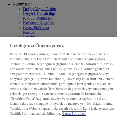
Kurumsal
Doğuş Yayın Grubu
İzleyici Temsilciliği
KVKK Politikası
Kullanım Koşulları
Çerez Politikası
Künye
İletişim
Frekans
Gizliliğinizi Önemsiyoruz
DYG Televizyonlar
NTV
Biz ve
1019
iş ortaklarımız, cihazınızda tarama verileri veya benzersiz
STAR
tanımlayıcılar gibi kişisel verileri depolar ve bunlara erişim sağlarız.
EURO STAR
"Kabul Ediyorum" seçeneğini seçtiğinizde izleme teknolojileri "biz ve iş
KRAL POP TV
ortaklarımız verileri sağlamak için işliyoruz" başlığı altında gösterilen
DYG Radyolar
amaçları desteklerken, "Tümünü Reddet" seçeneğini seçtiğinizde veya
NTV RADYO
onayınızı geri çektiğinizde bu teknoloji devre dışı kalacaktır. İzleyicilerin
KRAL FM
KRAL POP
devre dışı bırakılması durumunda, gördüğünüz bazı içerik ve reklamlar
EKSEN
sizinle alakalı olmayabilir. Tercihlerinizi değiştirmek veya onayınızı geri
VOYAGE
çekmek için istediğiniz zaman internet sayfasının alt kısmındaki
DYG Dijital
"Tercihleri Yönet" bağlantısına veya varsa internet sayfasının sol alt
ntv.com.tr
kısmındaki yüzen simgeye tıklayarak bu menüye yeniden ulaşabilirsiniz.
ntvspor.net
Tercihleriniz Website kapsamında geçerli olacaktır. Daha fazla ayrıntı için
secim.ntv.com.tr
Gizlilik Politikamıza bakabilirsiniz.
Çerez Politikasi
startv.com.tr