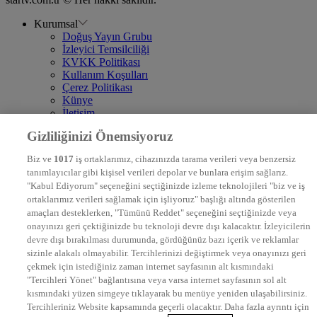
Kurumsal
Doğuş Yayın Grubu
İzleyici Temsilciliği
KVKK Politikası
Kullanım Koşulları
Çerez Politikası
Künye
İletişim
Frekans
Gizliliğinizi Önemsiyoruz
DYG Televizyonlar
NTV
Biz ve
1017
iş ortaklarımız, cihazınızda tarama verileri veya benzersiz
STAR
tanımlayıcılar gibi kişisel verileri depolar ve bunlara erişim sağlarız.
EURO STAR
"Kabul Ediyorum" seçeneğini seçtiğinizde izleme teknolojileri "biz ve iş
KRAL POP TV
ortaklarımız verileri sağlamak için işliyoruz" başlığı altında gösterilen
DYG Radyolar
amaçları desteklerken, "Tümünü Reddet" seçeneğini seçtiğinizde veya
NTV RADYO
onayınızı geri çektiğinizde bu teknoloji devre dışı kalacaktır. İzleyicilerin
KRAL FM
KRAL POP
devre dışı bırakılması durumunda, gördüğünüz bazı içerik ve reklamlar
EKSEN
sizinle alakalı olmayabilir. Tercihlerinizi değiştirmek veya onayınızı geri
VOYAGE
çekmek için istediğiniz zaman internet sayfasının alt kısmındaki
DYG Dijital
"Tercihleri Yönet" bağlantısına veya varsa internet sayfasının sol alt
ntv.com.tr
kısmındaki yüzen simgeye tıklayarak bu menüye yeniden ulaşabilirsiniz.
ntvspor.net
Tercihleriniz Website kapsamında geçerli olacaktır. Daha fazla ayrıntı için
secim.ntv.com.tr