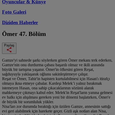
Oyuncular & Künye
Foto Galeri
Diziden
Haberler
Ömer
47. Bölüm
Paylaş
Gamze'yi sahnede şarkı söylerken gören Ömer mekanı terk ederken,
Gamze'nin onu durdurma çabası başarılı olmaz ve ikili arasında
büyük bir tartışma yaşanır. Ömer'in öfkesini gören Reşat,
sağduyuyla yaklaşarak oğlunu sakinleştirmeye çalışır.
Reşat ve Ömer, Tahir'in hapisten kurtulabilmesi için Hasan'ı itirafçı
olmaya ikna etmeye çabalar. Kardeşi Melek’i yalnız bırakmak
istemeyen Hasan, ona sahip çıkacaklarının sözünü alarak
mahkemeye çıkmayı kabul eder. Melek'in Reşat'ların yanına gelmesi
ev halkı için alışılması gereken yeni bir dönemi başlatırken, Ömer'e
de büyük bir sorumluluk yükler.
Nisa'ları zor durumda bıraktığı için üzülen Gamze, annesinin sattığı
evi geri alabilmek için harekete geçer. Gizli aşk notları alan Nisa,