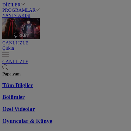
DİZİLER
PROGRAMLAR
YAYIN AKIŞI
CANLI İZLE
Çirkin
CANLI İZLE
Papatyam
Tüm Bilgiler
Bölümler
Özel Videolar
Oyuncular & Künye