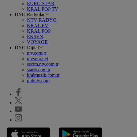
EURO STAR
KRAL POP TV
DYG Radyolar
NTV RADYO
KRAL FM
KRAL POP
EKSEN
VOYAGE
DYG Dijital
ntv.com.tr
ntvspor.net
secim.ntv.com.tr
startv.com.tr
kralmuzik.com.tr
puhutv.com