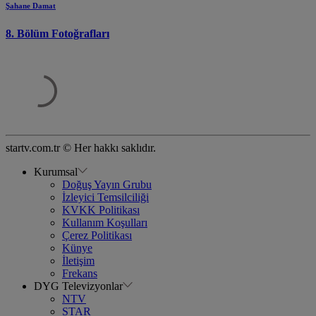
Şahane Damat
8. Bölüm Fotoğrafları
startv.com.tr © Her hakkı saklıdır.
Kurumsal
Doğuş Yayın Grubu
İzleyici Temsilciliği
KVKK Politikası
Kullanım Koşulları
Çerez Politikası
Künye
İletişim
Frekans
DYG Televizyonlar
NTV
STAR