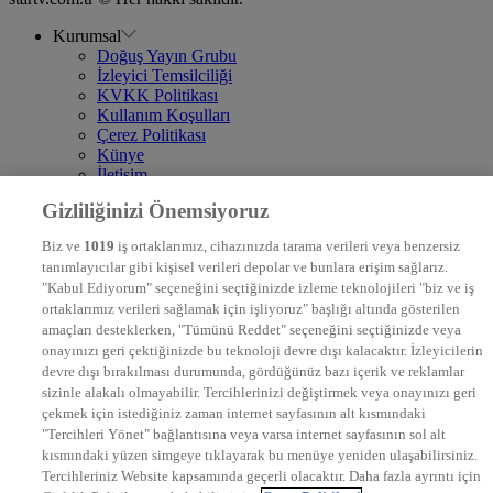
Kurumsal
Doğuş Yayın Grubu
İzleyici Temsilciliği
KVKK Politikası
Kullanım Koşulları
Çerez Politikası
Künye
İletişim
Frekans
Gizliliğinizi Önemsiyoruz
DYG Televizyonlar
NTV
Biz ve
1019
iş ortaklarımız, cihazınızda tarama verileri veya benzersiz
STAR
tanımlayıcılar gibi kişisel verileri depolar ve bunlara erişim sağlarız.
EURO STAR
"Kabul Ediyorum" seçeneğini seçtiğinizde izleme teknolojileri "biz ve iş
KRAL POP TV
ortaklarımız verileri sağlamak için işliyoruz" başlığı altında gösterilen
DYG Radyolar
amaçları desteklerken, "Tümünü Reddet" seçeneğini seçtiğinizde veya
NTV RADYO
onayınızı geri çektiğinizde bu teknoloji devre dışı kalacaktır. İzleyicilerin
KRAL FM
KRAL POP
devre dışı bırakılması durumunda, gördüğünüz bazı içerik ve reklamlar
EKSEN
sizinle alakalı olmayabilir. Tercihlerinizi değiştirmek veya onayınızı geri
VOYAGE
çekmek için istediğiniz zaman internet sayfasının alt kısmındaki
DYG Dijital
"Tercihleri Yönet" bağlantısına veya varsa internet sayfasının sol alt
ntv.com.tr
kısmındaki yüzen simgeye tıklayarak bu menüye yeniden ulaşabilirsiniz.
ntvspor.net
Tercihleriniz Website kapsamında geçerli olacaktır. Daha fazla ayrıntı için
secim.ntv.com.tr