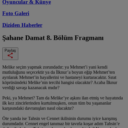
Oyuncular & Künye
Foto Galeri
Diziden
Haberler
Şahane Damat
8. Bölüm Fragmanı
Paylaş
Melike seçim yapmak zorundadır; ya Mehmet’i yani kendi
mutluluğunu seçecektir ya da İlknur’a boyun eğip Mehmet’ten
ayrılarak Mehmet’in hayallerini ve hastaneyi kurtaracaktır. Sırat
köprüsündeki Melike’nin tercihi hangisi olacaktır? Acaba İlknur
verdiği savaşı kazanacak mıdır?
Peki, ya Mehmet? Tam da Melike’ye aşkını ilan etmiş ve hayatında
ilk kez zincirlerinden kurtulmuşken, onun tüm bu yaşananlar
karşısındaki davranışları nasıl olacaktır?
Öte yanda ise Tahsin ve Cennet ikilisinin durumu iyice karışmış
durumdadır. Cennet engel tanımaz bir tavırla koşar adım Tahsin’e