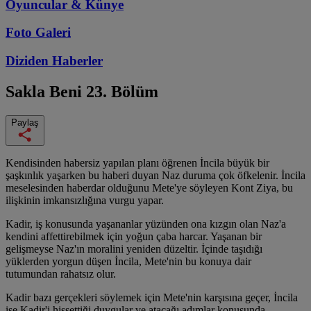
Oyuncular & Künye
Foto Galeri
Diziden
Haberler
Sakla Beni
23. Bölüm
Paylaş
Kendisinden habersiz yapılan planı öğrenen İncila büyük bir
şaşkınlık yaşarken bu haberi duyan Naz duruma çok öfkelenir. İncila
meselesinden haberdar olduğunu Mete'ye söyleyen Kont Ziya, bu
ilişkinin imkansızlığına vurgu yapar.
Kadir, iş konusunda yaşananlar yüzünden ona kızgın olan Naz'a
kendini affettirebilmek için yoğun çaba harcar. Yaşanan bir
gelişmeyse Naz'ın moralini yeniden düzeltir. İçinde taşıdığı
yüklerden yorgun düşen İncila, Mete'nin bu konuya dair
tutumundan rahatsız olur.
Kadir bazı gerçekleri söylemek için Mete'nin karşısına geçer, İncila
ise Kadir'i hissettiği duygular ve atacağı adımlar konusunda