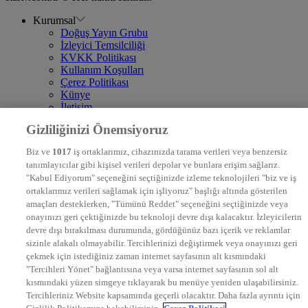
Kurumsal
Doğuş Yayın Grubu
İzleyici Temsilciliği
KVKK Politikası
Kullanım Koşulları
Çerez Politikası
Künye
İletişim
Frekans
Gizliliğinizi Önemsiyoruz
DYG Televizyonlar
NTV
Biz ve
1017
iş ortaklarımız, cihazınızda tarama verileri veya benzersiz
STAR
tanımlayıcılar gibi kişisel verileri depolar ve bunlara erişim sağlarız.
EURO STAR
"Kabul Ediyorum" seçeneğini seçtiğinizde izleme teknolojileri "biz ve iş
KRAL POP TV
ortaklarımız verileri sağlamak için işliyoruz" başlığı altında gösterilen
DYG Radyolar
amaçları desteklerken, "Tümünü Reddet" seçeneğini seçtiğinizde veya
NTV RADYO
onayınızı geri çektiğinizde bu teknoloji devre dışı kalacaktır. İzleyicilerin
KRAL FM
KRAL POP
devre dışı bırakılması durumunda, gördüğünüz bazı içerik ve reklamlar
EKSEN
sizinle alakalı olmayabilir. Tercihlerinizi değiştirmek veya onayınızı geri
VOYAGE
çekmek için istediğiniz zaman internet sayfasının alt kısmındaki
DYG Dijital
"Tercihleri Yönet" bağlantısına veya varsa internet sayfasının sol alt
ntv.com.tr
kısmındaki yüzen simgeye tıklayarak bu menüye yeniden ulaşabilirsiniz.
ntvspor.net
Tercihleriniz Website kapsamında geçerli olacaktır. Daha fazla ayrıntı için
secim.ntv.com.tr