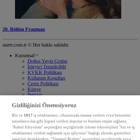
20. Bölüm Fragman
startv.com.tr © Her hakkı saklıdır.
Kurumsal
Doğuş Yayın Grubu
İzleyici Temsilciliği
KVKK Politikası
Kullanım Koşulları
Çerez Politikası
Künye
İletişim
Frekans
Gizliliğinizi Önemsiyoruz
DYG Televizyonlar
NTV
Biz ve
1017
iş ortaklarımız, cihazınızda tarama verileri veya benzersiz
STAR
tanımlayıcılar gibi kişisel verileri depolar ve bunlara erişim sağlarız.
EURO STAR
"Kabul Ediyorum" seçeneğini seçtiğinizde izleme teknolojileri "biz ve iş
KRAL POP TV
ortaklarımız verileri sağlamak için işliyoruz" başlığı altında gösterilen
DYG Radyolar
amaçları desteklerken, "Tümünü Reddet" seçeneğini seçtiğinizde veya
NTV RADYO