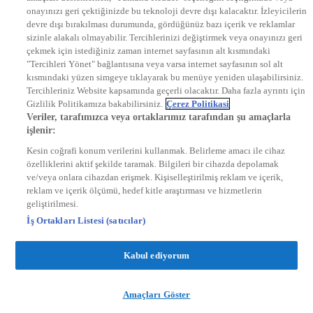
onayınızı geri çektiğinizde bu teknoloji devre dışı kalacaktır. İzleyicilerin
KRAL FM
KRAL POP
devre dışı bırakılması durumunda, gördüğünüz bazı içerik ve reklamlar
EKSEN
sizinle alakalı olmayabilir. Tercihlerinizi değiştirmek veya onayınızı geri
VOYAGE
çekmek için istediğiniz zaman internet sayfasının alt kısmındaki
DYG Dijital
"Tercihleri Yönet" bağlantısına veya varsa internet sayfasının sol alt
ntv.com.tr
kısmındaki yüzen simgeye tıklayarak bu menüye yeniden ulaşabilirsiniz.
ntvspor.net
Tercihleriniz Website kapsamında geçerli olacaktır. Daha fazla ayrıntı için
secim.ntv.com.tr
Gizlilik Politikamıza bakabilirsiniz.
Çerez Politikasi
startv.com.tr
Veriler, tarafımızca veya ortaklarımız tarafından şu amaçlarla
kralmuzik.com.tr
işlenir:
puhutv.com
Kesin coğrafi konum verilerini kullanmak. Belirleme amacı ile cihaz
özelliklerini aktif şekilde taramak. Bilgileri bir cihazda depolamak
ve/veya onlara cihazdan erişmek. Kişiselleştirilmiş reklam ve içerik,
reklam ve içerik ölçümü, hedef kitle araştırması ve hizmetlerin
geliştirilmesi.
İş Ortakları Listesi (satıcılar)
Kabul ediyorum
Amaçları Göster