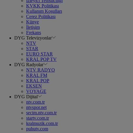
İzleyici Temsilciliği
KVKK Politikası
Kullanım Koşulları
Çerez Politikası
Künye
İletişim
Frekans
DYG Televizyonlar
NTV
STAR
EURO STAR
KRAL POP TV
DYG Radyolar
NTV RADYO
KRAL FM
KRAL POP
EKSEN
VOYAGE
DYG Dijital
ntv.com.tr
ntvspor.net
secim.ntv.com.tr
startv.com.tr
kralmuzik.com.tr
puhutv.com