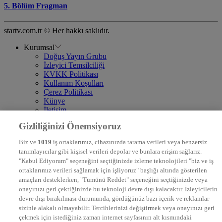
5. Bölüm Fragman
startv.com.tr © Her hakkı saklıdır.
Kurumsal
Doğuş Yayın Grubu
İzleyici Temsilciliği
KVKK Politikası
Kullanım Koşulları
Çerez Politikası
Künye
İletişim
Frekans
Gizliliğinizi Önemsiyoruz
DYG Televizyonlar
NTV
Biz ve
1019
iş ortaklarımız, cihazınızda tarama verileri veya benzersiz
STAR
tanımlayıcılar gibi kişisel verileri depolar ve bunlara erişim sağlarız.
EURO STAR
"Kabul Ediyorum" seçeneğini seçtiğinizde izleme teknolojileri "biz ve iş
KRAL POP TV
ortaklarımız verileri sağlamak için işliyoruz" başlığı altında gösterilen
DYG Radyolar
amaçları desteklerken, "Tümünü Reddet" seçeneğini seçtiğinizde veya
NTV RADYO
onayınızı geri çektiğinizde bu teknoloji devre dışı kalacaktır. İzleyicilerin
KRAL FM
KRAL POP
devre dışı bırakılması durumunda, gördüğünüz bazı içerik ve reklamlar
EKSEN
sizinle alakalı olmayabilir. Tercihlerinizi değiştirmek veya onayınızı geri
VOYAGE
çekmek için istediğiniz zaman internet sayfasının alt kısmındaki