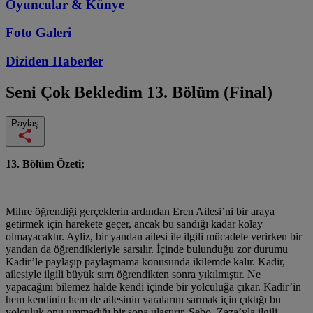
Oyuncular & Künye
Foto Galeri
Diziden
Haberler
Seni Çok Bekledim
13. Bölüm (Final)
Paylaş
13. Bölüm Özeti;
Mihre öğrendiği gerçeklerin ardından Eren Ailesi’ni bir araya
getirmek için harekete geçer, ancak bu sandığı kadar kolay
olmayacaktır. Ayliz, bir yandan ailesi ile ilgili mücadele verirken bir
yandan da öğrendikleriyle sarsılır. İçinde bulunduğu zor durumu
Kadir’le paylaşıp paylaşmama konusunda ikilemde kalır.
Kadir,
ailesiyle ilgili büyük sırrı öğrendikten sonra yıkılmıştır. Ne
yapacağını bilemez halde kendi içinde bir yolculuğa çıkar. Kadir’in
hem kendinin hem de ailesinin yaralarını sarmak için çıktığı bu
yolculuk onu ummadığı bir sona ulaştırır. Şebo, Zaza’yla ilgili