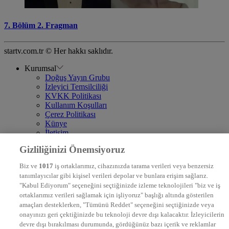
7. Bölüm 2. Fragman
startv.com.tr © Her hakkı saklıdır.
Kurumsal
Doğuş Yayın Grubu
İzleyici Temsilciliği
KVKK Politikası
Kullanım Koşulları
Çerez Politikası
Künye
İletişim
Frekans
Gizliliğinizi Önemsiyoruz
DYG Televizyonlar
NTV
Biz ve
1017
iş ortaklarımız, cihazınızda tarama verileri veya benzersiz
STAR
tanımlayıcılar gibi kişisel verileri depolar ve bunlara erişim sağlarız.
EURO STAR
"Kabul Ediyorum" seçeneğini seçtiğinizde izleme teknolojileri "biz ve iş
KRAL POP TV
ortaklarımız verileri sağlamak için işliyoruz" başlığı altında gösterilen
DYG Radyolar
amaçları desteklerken, "Tümünü Reddet" seçeneğini seçtiğinizde veya
NTV RADYO
onayınızı geri çektiğinizde bu teknoloji devre dışı kalacaktır. İzleyicilerin
KRAL FM
KRAL POP
devre dışı bırakılması durumunda, gördüğünüz bazı içerik ve reklamlar