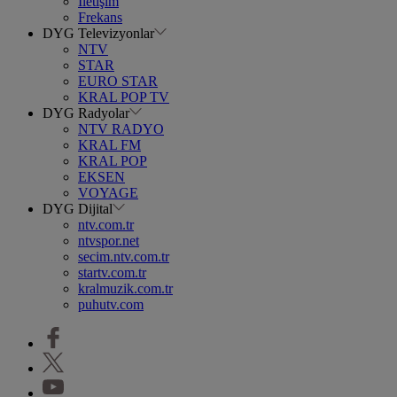
İletişim
Frekans
DYG Televizyonlar
NTV
STAR
EURO STAR
KRAL POP TV
DYG Radyolar
NTV RADYO
KRAL FM
KRAL POP
EKSEN
VOYAGE
DYG Dijital
ntv.com.tr
ntvspor.net
secim.ntv.com.tr
startv.com.tr
kralmuzik.com.tr
puhutv.com