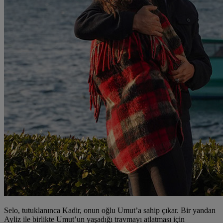
Selo, tutuklanınca Kadir, onun oğlu Umut’a sahip çıkar. Bir yandan
Ayliz ile birlikte Umut’un yaşadığı travmayı atlatması için