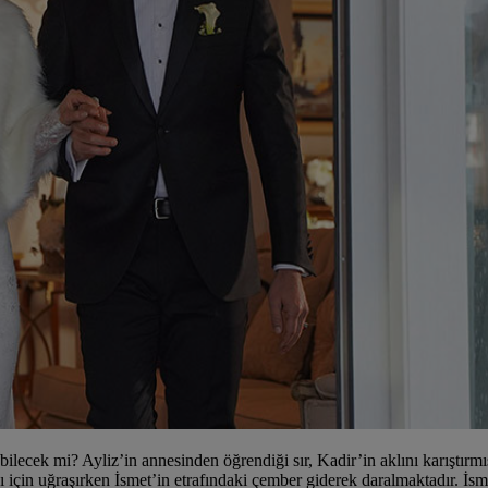
ebilecek mi? Ayliz’in annesinden öğrendiği sır, Kadir’in aklını karıştı
sı için uğraşırken İsmet’in etrafındaki çember giderek daralmaktadır. İsm