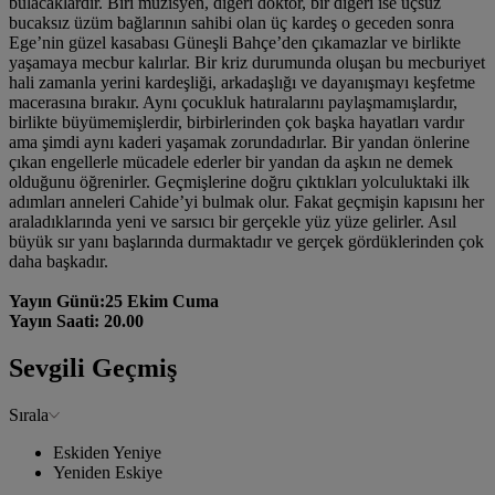
bulacaklardır. Biri müzisyen, diğeri doktor, bir diğeri ise uçsuz
bucaksız üzüm bağlarının sahibi olan üç kardeş o geceden sonra
Ege’nin güzel kasabası Güneşli Bahçe’den çıkamazlar ve birlikte
yaşamaya mecbur kalırlar. Bir kriz durumunda oluşan bu mecburiyet
hali zamanla yerini kardeşliği, arkadaşlığı ve dayanışmayı keşfetme
macerasına bırakır. Aynı çocukluk hatıralarını paylaşmamışlardır,
birlikte büyümemişlerdir, birbirlerinden çok başka hayatları vardır
ama şimdi aynı kaderi yaşamak zorundadırlar. Bir yandan önlerine
çıkan engellerle mücadele ederler bir yandan da aşkın ne demek
olduğunu öğrenirler. Geçmişlerine doğru çıktıkları yolculuktaki ilk
adımları anneleri Cahide’yi bulmak olur. Fakat geçmişin kapısını her
araladıklarında yeni ve sarsıcı bir gerçekle yüz yüze gelirler. Asıl
büyük sır yanı başlarında durmaktadır ve gerçek gördüklerinden çok
daha başkadır.
Yayın Günü:25 Ekim Cuma
Yayın Saati: 20.00
Sevgili Geçmiş
Sırala
Eskiden Yeniye
Yeniden Eskiye