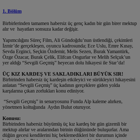
1. Bölüm
Birbirlerinden tamamen habersiz üç genç kadın bir gün birer mektup
alır ve hayatları sonsuza kadar değişir.
Yapımcılığını Süreç Film, Ali Gündoğdu’nun üstlendiği, çekimleri
İzmir’de gerçekleşen, oyuncu kadrosunda; Ece Uslu, Emre Kınay,
Sevda Erginci, Seçkin Özdemir, Melis Sezen, Burak Yamantürk,
Özge Özacar, Burak Çelik, Elifcan Ongurlar ve Melih Selçuk’un
yer aldığı “Sevgili Geçmiş” heyecan dolu hikayesi ile Star’da!
ÜÇ KIZ KARDEŞ VE SAKLADIKLARI BÜYÜK SIR!
Birbirinden habersiz üç kardeşin etkileyici ve sürükleyici hikayesini
anlatan “Sevgili Geçmiş” üç kadının gerçeklere giden yolda
karşılarına çıkan zorlukları konu ediniyor.
“Sevgili Geçmiş” in senaryosunu Funda Alp kaleme alırken,
yönetmen koltuğunda Aydın Bulut oturuyor.
Konusu:
Birbirinden habersiz büyümüş üç kız kardeş bir gün gizemli bir
mektup alırlar ve aralarından birinin düğününde buluşurlar. Ama
düğün gecesi kendilerini hiç beklemedikleri bir durumun içinde