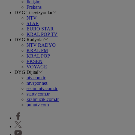
İletişim
Frekans
DYG Televizyonlar
NTV
STAR
EURO STAR
KRAL POP TV
DYG Radyolar
NTV RADYO
KRAL FM
KRAL POP
EKSEN
VOYAGE
DYG Dijital
ntv.com.tr
ntvspor.net
secim.ntv.com.tr
startv.com.tr
kralmuzik.com.tr
puhutv.com