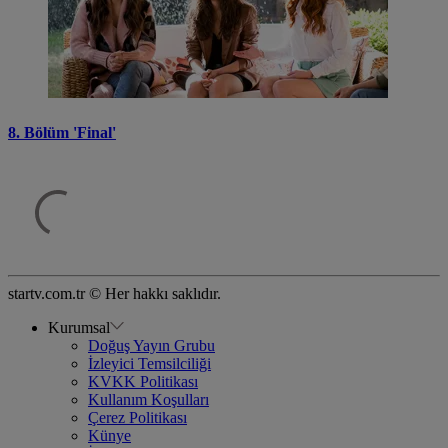
8. Bölüm 'Final'
startv.com.tr © Her hakkı saklıdır.
Kurumsal
Doğuş Yayın Grubu
İzleyici Temsilciliği
KVKK Politikası
Kullanım Koşulları
Çerez Politikası
Künye