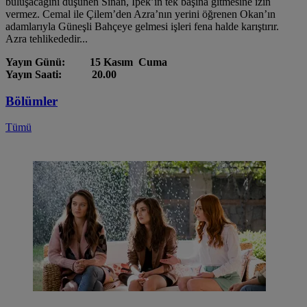
buluşacağını düşünen Sinan, İpek’in tek başına gitmesine izin
vermez. Cemal ile Çilem’den Azra’nın yerini öğrenen Okan’ın
adamlarıyla Güneşli Bahçeye gelmesi işleri fena halde karıştırır.
Azra tehlikededir...
Yayın Günü: 15 Kasım Cuma
Yayın Saati: 20.00
Bölümler
Tümü