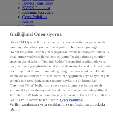
İzleyici Temsilciliği
KVKK Politikası
Kullanım Koşulları
Çerez Politikası
Künye
İletişim
Frekans
Gizliliğinizi Önemsiyoruz
DYG Televizyonlar
NTV
Biz ve
1019
iş ortaklarımız, cihazınızda tarama verileri veya benzersiz
STAR
tanımlayıcılar gibi kişisel verileri depolar ve bunlara erişim sağlarız.
EURO STAR
"Kabul Ediyorum" seçeneğini seçtiğinizde izleme teknolojileri "biz ve iş
KRAL POP TV
ortaklarımız verileri sağlamak için işliyoruz" başlığı altında gösterilen
DYG Radyolar
amaçları desteklerken, "Tümünü Reddet" seçeneğini seçtiğinizde veya
NTV RADYO
onayınızı geri çektiğinizde bu teknoloji devre dışı kalacaktır. İzleyicilerin
KRAL FM
KRAL POP
devre dışı bırakılması durumunda, gördüğünüz bazı içerik ve reklamlar
EKSEN
sizinle alakalı olmayabilir. Tercihlerinizi değiştirmek veya onayınızı geri
VOYAGE
çekmek için istediğiniz zaman internet sayfasının alt kısmındaki
DYG Dijital
"Tercihleri Yönet" bağlantısına veya varsa internet sayfasının sol alt
ntv.com.tr
kısmındaki yüzen simgeye tıklayarak bu menüye yeniden ulaşabilirsiniz.
ntvspor.net
Tercihleriniz Website kapsamında geçerli olacaktır. Daha fazla ayrıntı için
secim.ntv.com.tr
Gizlilik Politikamıza bakabilirsiniz.
Çerez Politikasi
startv.com.tr
Veriler, tarafımızca veya ortaklarımız tarafından şu amaçlarla
kralmuzik.com.tr
işlenir:
puhutv.com