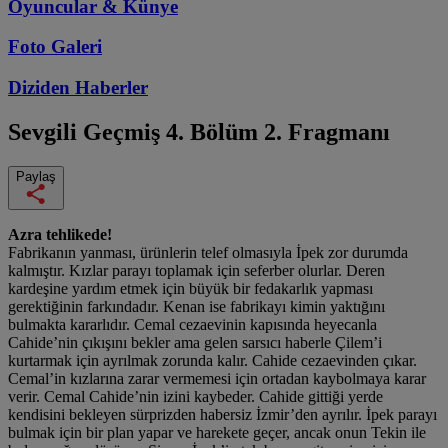
Oyuncular & Künye
Foto Galeri
Diziden
Haberler
Sevgili Geçmiş
4. Bölüm 2. Fragmanı
Paylaş
Azra tehlikede!
Fabrikanın yanması, ürünlerin telef olmasıyla İpek zor durumda
kalmıştır. Kızlar parayı toplamak için seferber olurlar. Deren
kardeşine yardım etmek için büyük bir fedakarlık yapması
gerektiğinin farkındadır. Kenan ise fabrikayı kimin yaktığını
bulmakta kararlıdır. Cemal cezaevinin kapısında heyecanla
Cahide’nin çıkışını bekler ama gelen sarsıcı haberle Çilem’i
kurtarmak için ayrılmak zorunda kalır. Cahide cezaevinden çıkar.
Cemal’in kızlarına zarar vermemesi için ortadan kaybolmaya karar
verir. Cemal Cahide’nin izini kaybeder. Cahide gittiği yerde
kendisini bekleyen sürprizden habersiz İzmir’den ayrılır. İpek parayı
bulmak için bir plan yapar ve harekete geçer, ancak onun Tekin ile