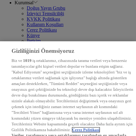
Kurumsal
Doğuş Yayın Grubu
İzleyici Temsilciliği
KVKK Politikası
Kullanım Koşulları
Çerez Politikası
Künye
İletişim
Frekans
Gizliliğinizi Önemsiyoruz
DYG Televizyonlar
NTV
Biz ve
1019
iş ortaklarımız, cihazınızda tarama verileri veya benzersiz
STAR
tanımlayıcılar gibi kişisel verileri depolar ve bunlara erişim sağlarız.
EURO STAR
"Kabul Ediyorum" seçeneğini seçtiğinizde izleme teknolojileri "biz ve iş
KRAL POP TV
ortaklarımız verileri sağlamak için işliyoruz" başlığı altında gösterilen
DYG Radyolar
amaçları desteklerken, "Tümünü Reddet" seçeneğini seçtiğinizde veya
NTV RADYO
onayınızı geri çektiğinizde bu teknoloji devre dışı kalacaktır. İzleyicilerin
KRAL FM
devre dışı bırakılması durumunda, gördüğünüz bazı içerik ve reklamlar
KRAL POP
EKSEN
sizinle alakalı olmayabilir. Tercihlerinizi değiştirmek veya onayınızı geri
VOYAGE
çekmek için istediğiniz zaman internet sayfasının alt kısmındaki
DYG Dijital
"Tercihleri Yönet" bağlantısına veya varsa internet sayfasının sol alt
ntv.com.tr
kısmındaki yüzen simgeye tıklayarak bu menüye yeniden ulaşabilirsiniz.
ntvspor.net
Tercihleriniz Website kapsamında geçerli olacaktır. Daha fazla ayrıntı için
secim.ntv.com.tr
Gizlilik Politikamıza bakabilirsiniz.
Çerez Politikasi
startv.com.tr
Veriler, tarafımızca veya ortaklarımız tarafından şu amaçlarla