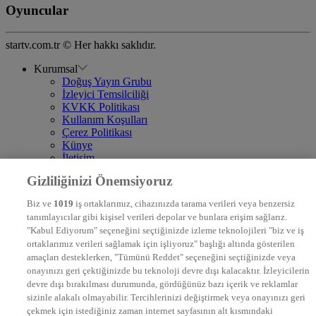
Oyuncular
startv.com.tr © Her hakkı saklıdır.
Kurumsal
Doğuş Yayın Grubu
İzleyici Temsilciliği
KVKK Politikası
Kullanım Koşulları
Çerez Politikası
Künye
İletişim
Frekans
Gizliliğinizi Önemsiyoruz
DYG Televizyonlar
NTV
Biz ve
1019
iş ortaklarımız, cihazınızda tarama verileri veya benzersiz
STAR
tanımlayıcılar gibi kişisel verileri depolar ve bunlara erişim sağlarız.
EURO STAR
"Kabul Ediyorum" seçeneğini seçtiğinizde izleme teknolojileri "biz ve iş
KRAL POP TV
ortaklarımız verileri sağlamak için işliyoruz" başlığı altında gösterilen
DYG Radyolar
amaçları desteklerken, "Tümünü Reddet" seçeneğini seçtiğinizde veya
NTV RADYO
onayınızı geri çektiğinizde bu teknoloji devre dışı kalacaktır. İzleyicilerin
KRAL FM
devre dışı bırakılması durumunda, gördüğünüz bazı içerik ve reklamlar
KRAL POP
EKSEN
sizinle alakalı olmayabilir. Tercihlerinizi değiştirmek veya onayınızı geri
VOYAGE
çekmek için istediğiniz zaman internet sayfasının alt kısmındaki