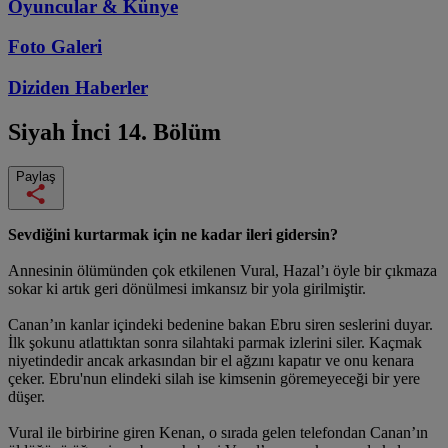
Oyuncular & Künye
Foto Galeri
Diziden
Haberler
Siyah İnci
14. Bölüm
Paylaş
Sevdiğini kurtarmak için ne kadar ileri gidersin?
Annesinin ölümünden çok etkilenen Vural, Hazal’ı öyle bir çıkmaza
sokar ki artık geri dönülmesi imkansız bir yola girilmiştir.
Canan’ın kanlar içindeki bedenine bakan Ebru siren seslerini duyar.
İlk şokunu atlattıktan sonra silahtaki parmak izlerini siler. Kaçmak
niyetindedir ancak arkasından bir el ağzını kapatır ve onu kenara
çeker. Ebru'nun elindeki silah ise kimsenin göremeyeceği bir yere
düşer.
Vural ile birbirine giren Kenan, o sırada gelen telefondan Canan’ın