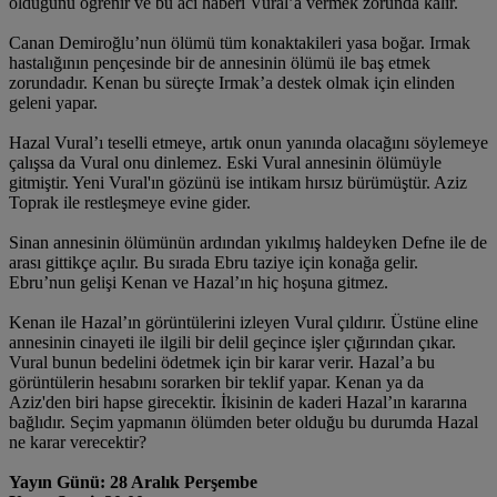
öldüğünü öğrenir ve bu acı haberi Vural’a vermek zorunda kalır.
Canan Demiroğlu’nun ölümü tüm konaktakileri yasa boğar. Irmak
hastalığının pençesinde bir de annesinin ölümü ile baş etmek
zorundadır. Kenan bu süreçte Irmak’a destek olmak için elinden
geleni yapar.
Hazal Vural’ı teselli etmeye, artık onun yanında olacağını söylemeye
çalışsa da Vural onu dinlemez. Eski Vural annesinin ölümüyle
gitmiştir. Yeni Vural'ın gözünü ise intikam hırsız bürümüştür. Aziz
Toprak ile restleşmeye evine gider.
Sinan annesinin ölümünün ardından yıkılmış haldeyken Defne ile de
arası gittikçe açılır. Bu sırada Ebru taziye için konağa gelir.
Ebru’nun gelişi Kenan ve Hazal’ın hiç hoşuna gitmez.
Kenan ile Hazal’ın görüntülerini izleyen Vural çıldırır. Üstüne eline
annesinin cinayeti ile ilgili bir delil geçince işler çığırından çıkar.
Vural bunun bedelini ödetmek için bir karar verir. Hazal’a bu
görüntülerin hesabını sorarken bir teklif yapar. Kenan ya da
Aziz'den biri hapse girecektir. İkisinin de kaderi Hazal’ın kararına
bağlıdır. Seçim yapmanın ölümden beter olduğu bu durumda Hazal
ne karar verecektir?
Yayın Günü: 28 Aralık Perşembe