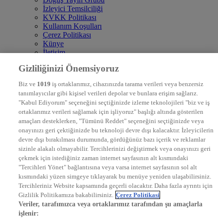
İzleyici Temsilciliği
KVKK Politikası
Kullanım Koşulları
Çerez Politikası
Künye
İletişim
Frekans
Gizliliğinizi Önemsiyoruz
DYG Televizyonlar
NTV
Biz ve
1019
iş ortaklarımız, cihazınızda tarama verileri veya benzersiz
STAR
tanımlayıcılar gibi kişisel verileri depolar ve bunlara erişim sağlarız.
EURO STAR
"Kabul Ediyorum" seçeneğini seçtiğinizde izleme teknolojileri "biz ve iş
KRAL POP TV
ortaklarımız verileri sağlamak için işliyoruz" başlığı altında gösterilen
DYG Radyolar
amaçları desteklerken, "Tümünü Reddet" seçeneğini seçtiğinizde veya
NTV RADYO
onayınızı geri çektiğinizde bu teknoloji devre dışı kalacaktır. İzleyicilerin
KRAL FM
KRAL POP
devre dışı bırakılması durumunda, gördüğünüz bazı içerik ve reklamlar
EKSEN
sizinle alakalı olmayabilir. Tercihlerinizi değiştirmek veya onayınızı geri
VOYAGE
çekmek için istediğiniz zaman internet sayfasının alt kısmındaki
DYG Dijital
"Tercihleri Yönet" bağlantısına veya varsa internet sayfasının sol alt
ntv.com.tr
kısmındaki yüzen simgeye tıklayarak bu menüye yeniden ulaşabilirsiniz.
ntvspor.net
Tercihleriniz Website kapsamında geçerli olacaktır. Daha fazla ayrıntı için
secim.ntv.com.tr
Gizlilik Politikamıza bakabilirsiniz.
Çerez Politikasi
startv.com.tr
Veriler, tarafımızca veya ortaklarımız tarafından şu amaçlarla
kralmuzik.com.tr
işlenir: