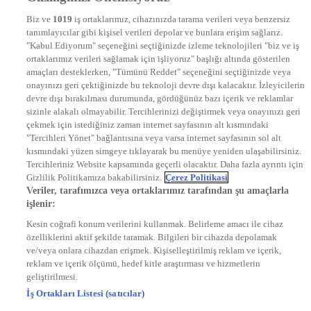
NTV
Biz ve
1019
iş ortaklarımız, cihazınızda tarama verileri veya benzersiz
STAR
tanımlayıcılar gibi kişisel verileri depolar ve bunlara erişim sağlarız.
EURO STAR
"Kabul Ediyorum" seçeneğini seçtiğinizde izleme teknolojileri "biz ve iş
KRAL POP TV
ortaklarımız verileri sağlamak için işliyoruz" başlığı altında gösterilen
DYG Radyolar
amaçları desteklerken, "Tümünü Reddet" seçeneğini seçtiğinizde veya
NTV RADYO
onayınızı geri çektiğinizde bu teknoloji devre dışı kalacaktır. İzleyicilerin
KRAL FM
devre dışı bırakılması durumunda, gördüğünüz bazı içerik ve reklamlar
KRAL POP
EKSEN
sizinle alakalı olmayabilir. Tercihlerinizi değiştirmek veya onayınızı geri
VOYAGE
çekmek için istediğiniz zaman internet sayfasının alt kısmındaki
DYG Dijital
"Tercihleri Yönet" bağlantısına veya varsa internet sayfasının sol alt
ntv.com.tr
kısmındaki yüzen simgeye tıklayarak bu menüye yeniden ulaşabilirsiniz.
ntvspor.net
Tercihleriniz Website kapsamında geçerli olacaktır. Daha fazla ayrıntı için
secim.ntv.com.tr
Gizlilik Politikamıza bakabilirsiniz.
Çerez Politikasi
startv.com.tr
Veriler, tarafımızca veya ortaklarımız tarafından şu amaçlarla
kralmuzik.com.tr
işlenir:
puhutv.com
Kesin coğrafi konum verilerini kullanmak. Belirleme amacı ile cihaz
özelliklerini aktif şekilde taramak. Bilgileri bir cihazda depolamak
ve/veya onlara cihazdan erişmek. Kişiselleştirilmiş reklam ve içerik,
reklam ve içerik ölçümü, hedef kitle araştırması ve hizmetlerin
geliştirilmesi.
İş Ortakları Listesi (satıcılar)