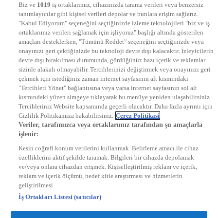
Biz ve
1019
iş ortaklarımız, cihazınızda tarama verileri veya benzersiz
STAR
tanımlayıcılar gibi kişisel verileri depolar ve bunlara erişim sağlarız.
EURO STAR
"Kabul Ediyorum" seçeneğini seçtiğinizde izleme teknolojileri "biz ve iş
KRAL POP TV
ortaklarımız verileri sağlamak için işliyoruz" başlığı altında gösterilen
DYG Radyolar
amaçları desteklerken, "Tümünü Reddet" seçeneğini seçtiğinizde veya
NTV RADYO
onayınızı geri çektiğinizde bu teknoloji devre dışı kalacaktır. İzleyicilerin
KRAL FM
devre dışı bırakılması durumunda, gördüğünüz bazı içerik ve reklamlar
KRAL POP
EKSEN
sizinle alakalı olmayabilir. Tercihlerinizi değiştirmek veya onayınızı geri
VOYAGE
çekmek için istediğiniz zaman internet sayfasının alt kısmındaki
DYG Dijital
"Tercihleri Yönet" bağlantısına veya varsa internet sayfasının sol alt
ntv.com.tr
kısmındaki yüzen simgeye tıklayarak bu menüye yeniden ulaşabilirsiniz.
ntvspor.net
Tercihleriniz Website kapsamında geçerli olacaktır. Daha fazla ayrıntı için
secim.ntv.com.tr
Gizlilik Politikamıza bakabilirsiniz.
Çerez Politikasi
startv.com.tr
Veriler, tarafımızca veya ortaklarımız tarafından şu amaçlarla
kralmuzik.com.tr
işlenir:
puhutv.com
Kesin coğrafi konum verilerini kullanmak. Belirleme amacı ile cihaz
özelliklerini aktif şekilde taramak. Bilgileri bir cihazda depolamak
ve/veya onlara cihazdan erişmek. Kişiselleştirilmiş reklam ve içerik,
reklam ve içerik ölçümü, hedef kitle araştırması ve hizmetlerin
geliştirilmesi.
İş Ortakları Listesi (satıcılar)