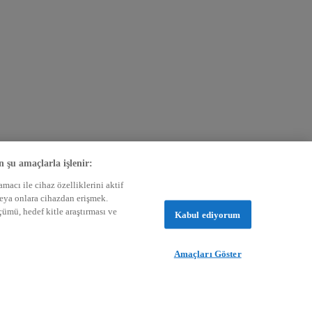
n şu amaçlarla işlenir:
acı ile cihaz özelliklerini aktif
veya onlara cihazdan erişmek.
lçümü, hedef kitle araştırması ve
Kabul ediyorum
Amaçları Göster