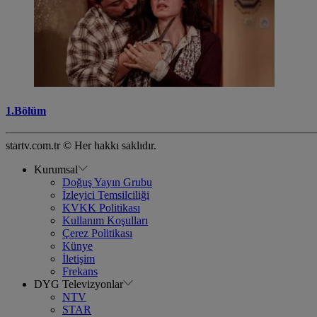
1.Bölüm
startv.com.tr © Her hakkı saklıdır.
Kurumsal
Doğuş Yayın Grubu
İzleyici Temsilciliği
KVKK Politikası
Kullanım Koşulları
Çerez Politikası
Künye
İletişim
Frekans
DYG Televizyonlar
NTV
STAR