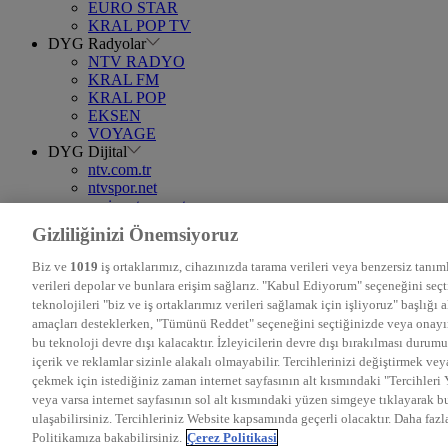
EURO STAR
KRAL POP TV
DYG Radyolar
NTV RADYO
KRAL FM
KRAL POP
EKSEN
VOYAGE
DYG Dijital
ntv.com.tr
ntvspor.net
secim.ntv.com.tr
startv.com.tr
Gizliliğinizi Önemsiyoruz
kralmuzik.com.tr
puhutv.com
Biz ve
1019
iş ortaklarımız, cihazınızda tarama verileri veya benzersiz tanıml
verileri depolar ve bunlara erişim sağlarız. "Kabul Ediyorum" seçeneğini seç
teknolojileri "biz ve iş ortaklarımız verileri sağlamak için işliyoruz" başlığı 
amaçları desteklerken, "Tümünü Reddet" seçeneğini seçtiğinizde veya onayın
bu teknoloji devre dışı kalacaktır. İzleyicilerin devre dışı bırakılması duru
içerik ve reklamlar sizinle alakalı olmayabilir. Tercihlerinizi değiştirmek vey
çekmek için istediğiniz zaman internet sayfasının alt kısmındaki "Tercihleri
veya varsa internet sayfasının sol alt kısmındaki yüzen simgeye tıklayarak
ulaşabilirsiniz. Tercihleriniz Website kapsamında geçerli olacaktır. Daha fazla
Politikamıza bakabilirsiniz.
Çerez Politikasi