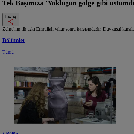
Tek Başımıza
'Yokluğun gölge gibi üstümd
Paylaş
Zehra'nın ilk aşkı Emrullah yıllar sonra karşısındadır. Duygusal kar
Bölümler
Tümü
8.Bölüm