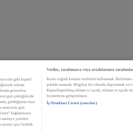
Veriler, tarafımızca veya ortaklarımız tarafında
Kesin coğrafi konum verilerini kullanmak. Belirleme am
ayıcılar gibi kişisel
şekilde taramak. Bilgileri bir cihazda depolamak ve/
tiğinizde izleme
Kişiselleştirilmiş reklam ve içerik, reklam ve içerik ö
altında gösterilen
hizmetlerin geliştirilmesi.
ızı geri çektiğinizde
munda, gördüğünüz bazı
İş Ortakları Listesi (satıcılar)
a onayınızı geri
 Yönet" bağlantısına
 bu menüye yeniden
 ayrıntı için Gizlilik