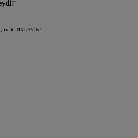
eydi!'
şılaşma iin TIKLAYIN!