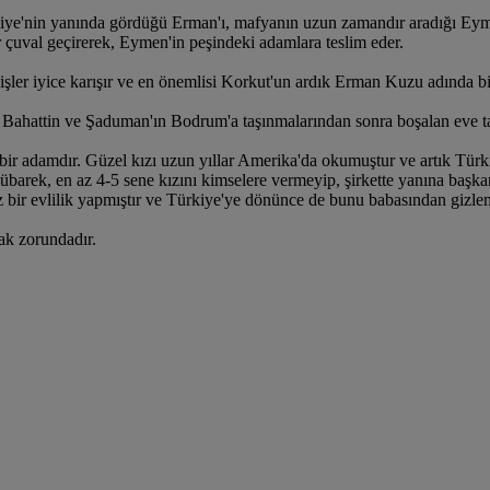
iye'nin yanında gördüğü Erman'ı, mafyanın uzun zamandır aradığı Eym
r çuval geçirerek, Eymen'in peşindeki adamlara teslim eder.
 işler iyice karışır ve en önemlisi Korkut'un ardık Erman Kuzu adında bi
 Bahattin ve Şaduman'ın Bodrum'a taşınmalarından sonra boşalan eve ta
bir adamdır. Güzel kızı uzun yıllar Amerika'da okumuştur ve artık Tür
Mübarek, en az 4-5 sene kızını kimselere vermeyip, şirkette yanına ba
z bir evlilik yapmıştır ve Türkiye'ye dönünce de bunu babasından giz
ak zorundadır.