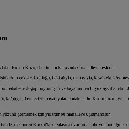
anı
ıkılan Erman Kuzu, sitenin tam karşısındaki mahalleyi keşfeder.
 ilişkilerinin çok sıcak olduğu, bakkalıyla, manavıyla, kasabıyla, köy me
e bu mahallede doğup büyümüştür ve hayatının en büyük aşk ihanetini d
 kağıtçı, dalavereci ve hayatı yalan emlakçısıdır. Korkut, uzun yıllar 
un yüzünü görmemek için yıllardır bu mahalleye uğramamıştır.
 de, mecburen Korkut'la karşılaşmak zorunda kalır ve unuttuğu eski kötü