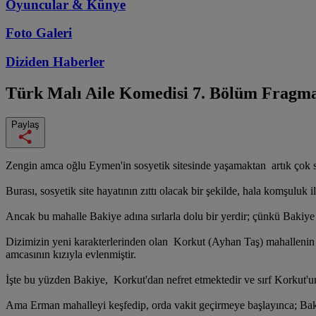
Oyuncular & Künye
Foto Galeri
Diziden
Haberler
Türk Malı Aile Komedisi
7. Bölüm Fragm
Paylaş
Zengin amca oğlu Eymen'in sosyetik sitesinde yaşamaktan artık çok s
Burası, sosyetik site hayatının zıttı olacak bir şekilde, hala komşuluk
Ancak bu mahalle Bakiye adına sırlarla dolu bir yerdir; çünkü Bakiy
Dizimizin yeni karakterlerinden olan Korkut (Ayhan Taş) mahallenin üç
amcasının kızıyla evlenmiştir.
İşte bu yüzden Bakiye, Korkut'dan nefret etmektedir ve sırf Korkut'
Ama Erman mahalleyi keşfedip, orda vakit geçirmeye başlayınca; Bakiye