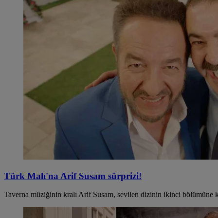
Türk Malı'na Arif Susam sürprizi!
Taverna müziğinin kralı Arif Susam, sevilen dizinin ikinci bölümüne 