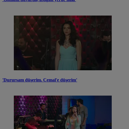
'Durursam düşerim. Cemal'e düşerim'