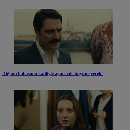
'Oğlum babasının katiliyle aynı evde büyümeyecek'