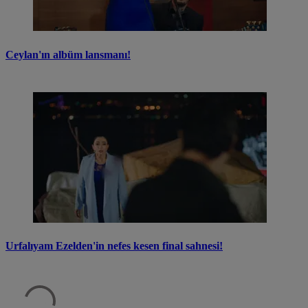
Ceylan'ın albüm lansmanı!
Urfalıyam Ezelden'in nefes kesen final sahnesi!