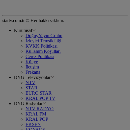
startv.com.tr © Her hakkı saklıdır.
Kurumsal
Doğuş Yayın Grubu
İzleyici Temsilciliği
KVKK Politikası
Kullanım Koşulları
Çerez Politikası
Künye
İletişim
Frekans
DYG Televizyonlar
NTV
STAR
EURO STAR
KRAL POP TV
DYG Radyolar
NTV RADYO
KRAL FM
KRAL POP
EKSEN
VOYAGE