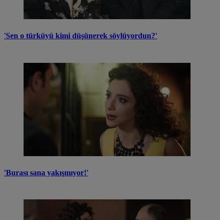
'Sen o türküyü kimi düşünerek söylüyordun?'
'Burası sana yakışmıyor!'