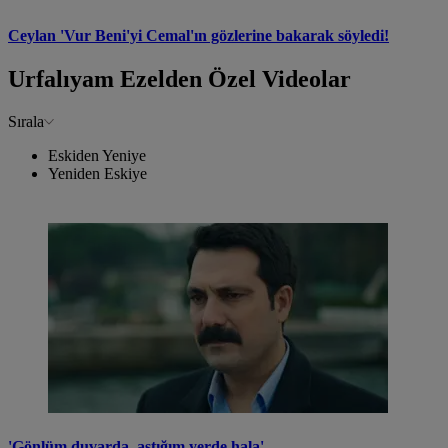
Ceylan 'Vur Beni'yi Cemal'ın gözlerine bakarak söyledi!
Urfalıyam Ezelden Özel Videolar
Sırala
Eskiden Yeniye
Yeniden Eskiye
'Gönlüm duvarda, astığım yerde hala'