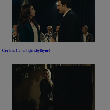
Ceylan, Cemal için söylüyor!