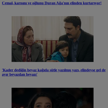
Cemal, karısını ve oğlunu Duran Ağa'nın elinden kurtarıyor!
'Kader dediğin beyaz kağıda sütle yazılmış yazı, elindeyse gel de
ayır beyazdan beyazı'