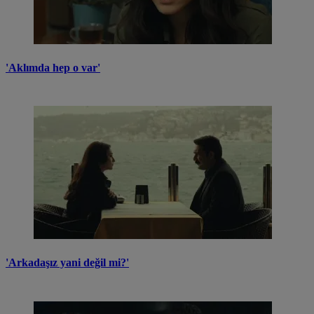
'Aklımda hep o var'
'Arkadaşız yani değil mi?'