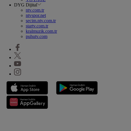
DYG Dijital
ntv.com.tr
ntvspor.net
secim.ntv.com.tr
startv.com.tr
kralmuzik.com.tr
puhutv.com