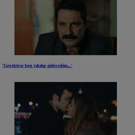
'Gerekirse ben yıkılıp gideceğim...'