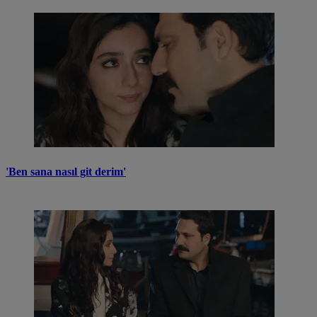
'Ben sana nasıl git derim'