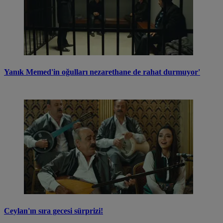
Yanık Memed'in oğulları nezarethane de rahat durmuyor'
Ceylan'ın sıra gecesi sürprizi!