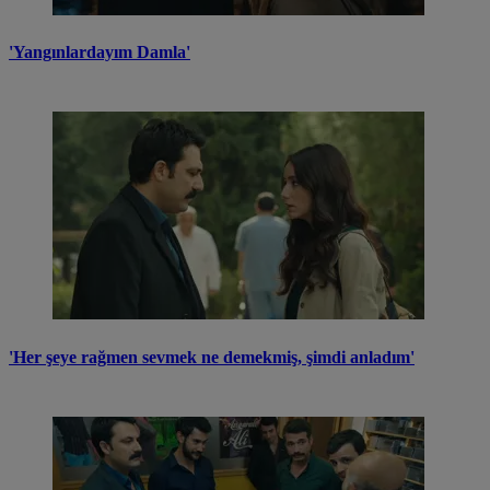
'Yangınlardayım Damla'
'Her şeye rağmen sevmek ne demekmiş, şimdi anladım'