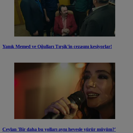
Yanık Memed ve Oğulları Tırşik'in cezasını kesiyorlar!
Ceylan 'Bir daha bu yolları aynı hevesle yürür müyüm?'