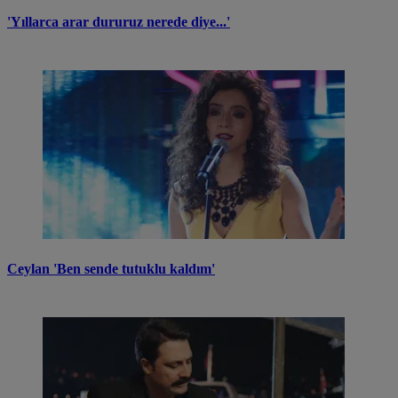
'Yıllarca arar dururuz nerede diye...'
Ceylan 'Ben sende tutuklu kaldım'