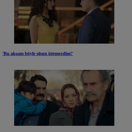
'Bu akşam böyle olsun istemezdim!'