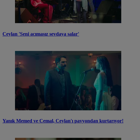
Ceylan 'Seni acımasız sevdaya salar'
Yanık Memed ve Cemal, Ceylan'ı pavyondan kurtarıyor!