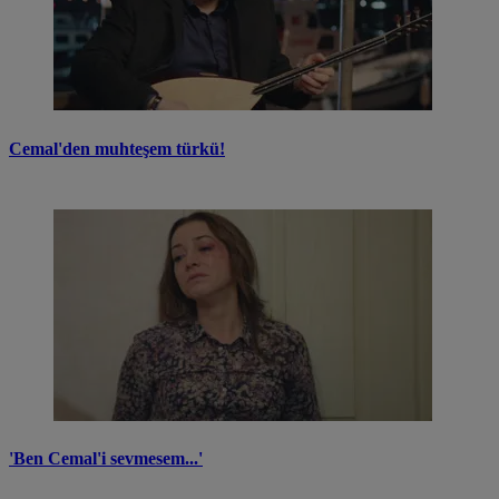
Cemal'den muhteşem türkü!
'Ben Cemal'i sevmesem...'