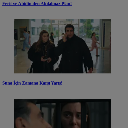
Ferit ve Abidin'den Akılalmaz Plan!
Suna İçin Zamana Karşı Yarış!