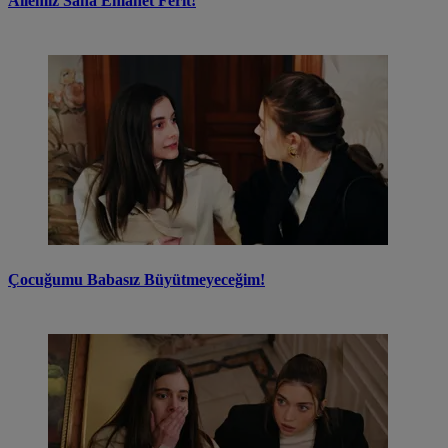
Ailemiz Sana Emanet Ferit!
Çocuğumu Babasız Büyütmeyeceğim!