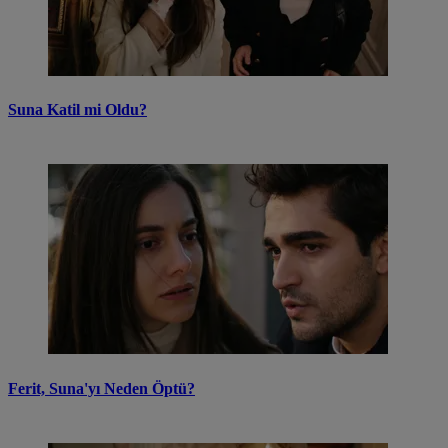
Suna Katil mi Oldu?
Ferit, Suna'yı Neden Öptü?