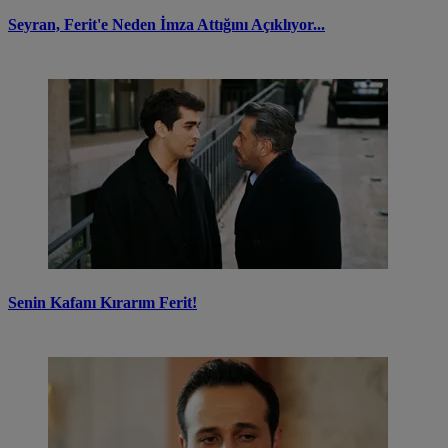
Seyran, Ferit'e Neden İmza Attığını Açıklıyor...
Senin Kafanı Kırarım Ferit!