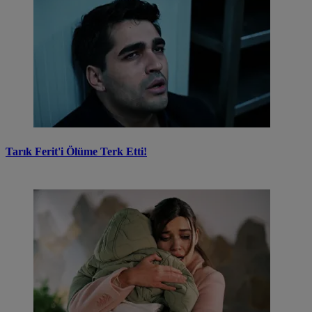
Tarık Ferit'i Ölüme Terk Etti!