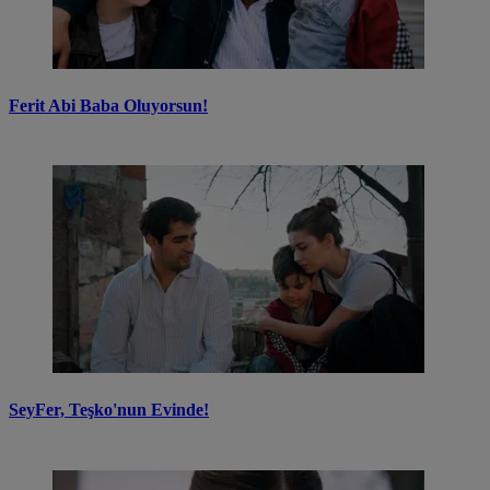
Ferit Abi Baba Oluyorsun!
SeyFer, Teşko'nun Evinde!