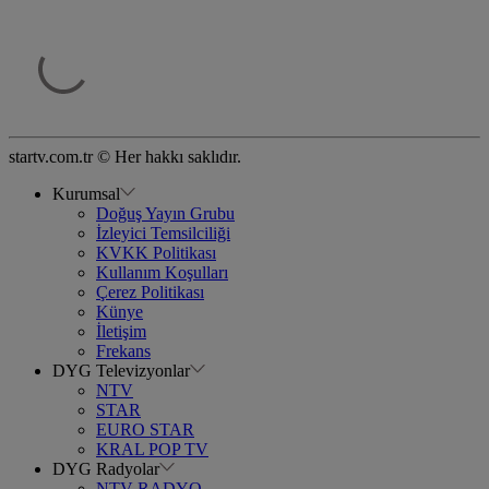
startv.com.tr © Her hakkı saklıdır.
Kurumsal
Doğuş Yayın Grubu
İzleyici Temsilciliği
KVKK Politikası
Kullanım Koşulları
Çerez Politikası
Künye
İletişim
Frekans
DYG Televizyonlar
NTV
STAR
EURO STAR
KRAL POP TV
DYG Radyolar
NTV RADYO