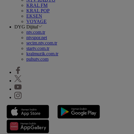
KRAL FM
KRAL POP
EKSEN
VOYAGE
DYG Dijital
ntv.com.tr
ntvspor.net
secim.ntv.com.tr
startv.com.tr
kralmuzik.com.tr
puhutv.com